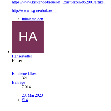
https://www.kicker.de/breuer-h…zustuerzen-952901/artikel
http://www.tsg-neubukow.de
Inhalt melden
Hansestädter
Kaiser
Erhaltene Likes
321
Beiträge
7.014
23. Mai 2023
#14