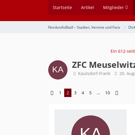
Startseite
Artikel
Mitglieder
Nordostfußball – Stadien, Vereine und Fans
Dis
Ein 612-sei
ZFC Meuselwit
Kaulsdorf-Frank
20. Aug
1
2
3
4
5
…
10