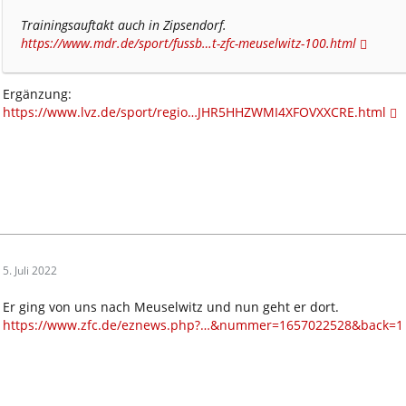
Trainingsauftakt auch in Zipsendorf.
https://www.mdr.de/sport/fussb…t-zfc-meuselwitz-100.html
Ergänzung:
https://www.lvz.de/sport/regio…JHR5HHZWMI4XFOVXXCRE.html
5. Juli 2022
Er ging von uns nach Meuselwitz und nun geht er dort.
https://www.zfc.de/eznews.php?…&nummer=1657022528&back=1