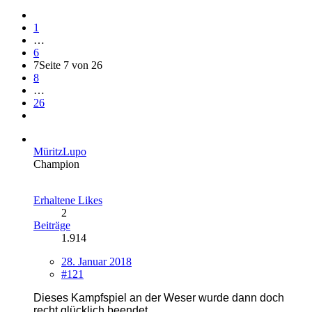
1
…
6
7
Seite 7 von 26
8
…
26
MüritzLupo
Champion
Erhaltene Likes
2
Beiträge
1.914
28. Januar 2018
#121
Dieses Kampfspiel an der Weser wurde dann doch
recht glücklich beendet.