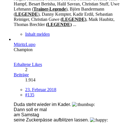
Hampf, Besart Berisha, Halil Savran, Christian Stuff, Uwe
Lehmann (
Trainer-Legende
), Björn Bandermann
(
LEGENDE
), Danny Kempter, Kadir Erdil, Sebastian
Reiniger, Christian Gawe
(LEGENDE)
, Maik Haubitz,
Thomas Brechler
(LEGENDE)
...
Inhalt melden
MüritzLupo
Champion
Erhaltene Likes
2
Beiträge
1.914
23. Februar 2018
#135
Duda steht wieder im Kader.
Dann soll er mal
am Samstag
seine Zuckerpässe aufblitzen lassen.