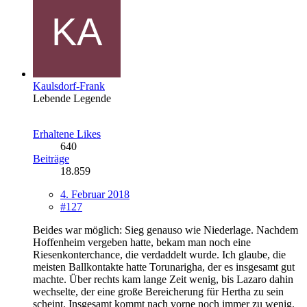
Kaulsdorf-Frank
Lebende Legende
Erhaltene Likes
640
Beiträge
18.859
4. Februar 2018
#127
Beides war möglich: Sieg genauso wie Niederlage. Nachdem
Hoffenheim vergeben hatte, bekam man noch eine
Riesenkonterchance, die verdaddelt wurde. Ich glaube, die
meisten Ballkontakte hatte Torunarigha, der es insgesamt gut
machte. Über rechts kam lange Zeit wenig, bis Lazaro dahin
wechselte, der eine große Bereicherung für Hertha zu sein
scheint. Insgesamt kommt nach vorne noch immer zu wenig.