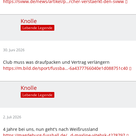
https://svww.de/news/artikel/p…rcher-verstaerkt-den-svww
Knolle
Lebende Legende
30. Juni 2026
Club muss was draufpacken und Vertrag verlängern
https://m.bild.de/sport/fussba…-6a4377766040e1d088751c40
Knolle
Lebende Legende
2. Juli 2026
4 Jahre bei uns, nun geht's nach Weißrussland
https://magdeburg-fussball.de/…d-maxline-vitebsk-4278797