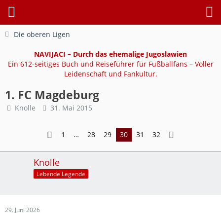
Die oberen Ligen
NAVIJACI – Durch das ehemalige Jugoslawien
Ein 612-seitiges Buch und Reiseführer für Fußballfans – Voller
Leidenschaft und Fankultur.
1. FC Magdeburg
Knolle
31. Mai 2015
1
…
28
29
30
31
32
Knolle
Lebende Legende
29. Juni 2026