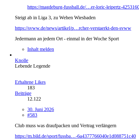
https://magdeburg-fussball.de/…er-loric-leipertz-425316
Steigt ab in Liga 3, zu Wehen Wiesbaden
https://svww.de/news/artikel/p…rcher-verstaerkt-den-svww
Jedermann an jedem Ort - einmal in der Woche Sport
Inhalt melden
Knolle
Lebende Legende
Erhaltene Likes
183
Beiträge
12.122
30. Juni 2026
#583
Club muss was draufpacken und Vertrag verlängern
https://m.bild.de/sport/fussba…-6a4377766040e1d088751c40