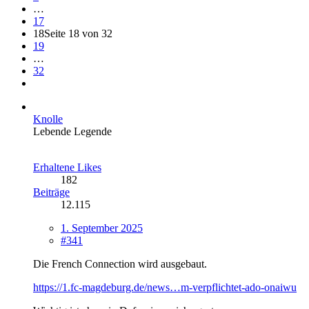
…
17
18
Seite 18 von 32
19
…
32
Knolle
Lebende Legende
Erhaltene Likes
182
Beiträge
12.115
1. September 2025
#341
Die French Connection wird ausgebaut.
https://1.fc-magdeburg.de/news…m-verpflichtet-ado-onaiwu