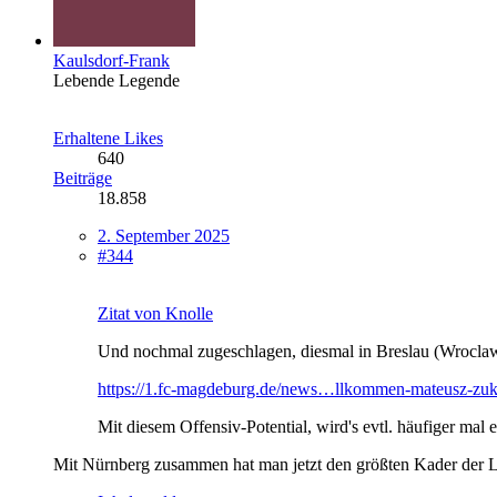
Kaulsdorf-Frank
Lebende Legende
Erhaltene Likes
640
Beiträge
18.858
2. September 2025
#344
Zitat von Knolle
Und nochmal zugeschlagen, diesmal in Breslau (Wrocla
https://1.fc-magdeburg.de/news…llkommen-mateusz-zu
Mit diesem Offensiv-Potential, wird's evtl. häufiger mal 
Mit Nürnberg zusammen hat man jetzt den größten Kader der Lig