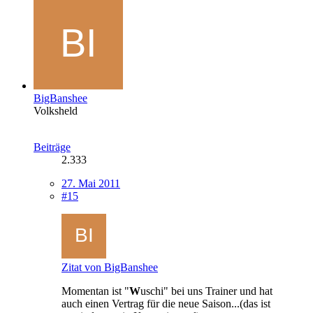
BigBanshee
Volksheld
Beiträge
2.333
27. Mai 2011
#15
Zitat von BigBanshee
Momentan ist "
W
uschi" bei uns Trainer und hat
auch einen Vertrag für die neue Saison...(das ist