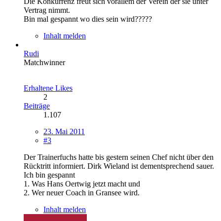
Die Konkurrenz freut sich vorallem der Verein der sie unter
Vertrag nimmt.
Bin mal gespannt wo dies sein wird?????
Inhalt melden
Rudi
Matchwinner
Erhaltene Likes
2
Beiträge
1.107
23. Mai 2011
#3
Der Trainerfuchs hatte bis gestern seinen Chef nicht über den
Rücktritt informiert. Dirk Wieland ist dementsprechend sauer.
Ich bin gespannt
1. Was Hans Oertwig jetzt macht und
2. Wer neuer Coach in Gransee wird.
Inhalt melden