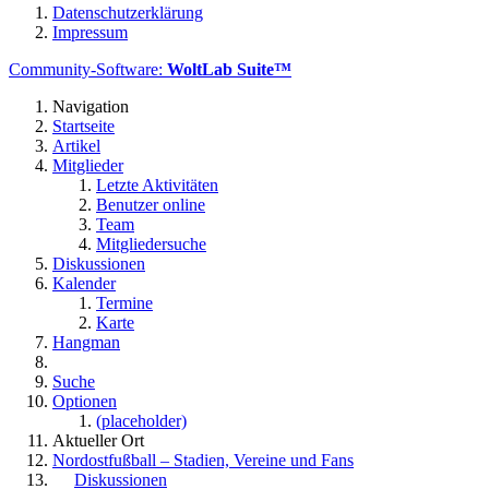
Datenschutzerklärung
Impressum
Community-Software:
WoltLab Suite™
Navigation
Startseite
Artikel
Mitglieder
Letzte Aktivitäten
Benutzer online
Team
Mitgliedersuche
Diskussionen
Kalender
Termine
Karte
Hangman
Suche
Optionen
(placeholder)
Aktueller Ort
Nordostfußball – Stadien, Vereine und Fans
Diskussionen