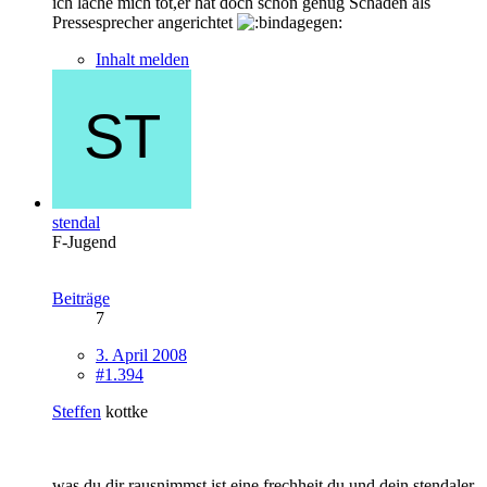
ich lache mich tot,er hat doch schon genug Schaden als
Pressesprecher angerichtet
Inhalt melden
stendal
F-Jugend
Beiträge
7
3. April 2008
#1.394
Steffen
kottke
was du dir rausnimmst ist eine frechheit.du und dein stendaler