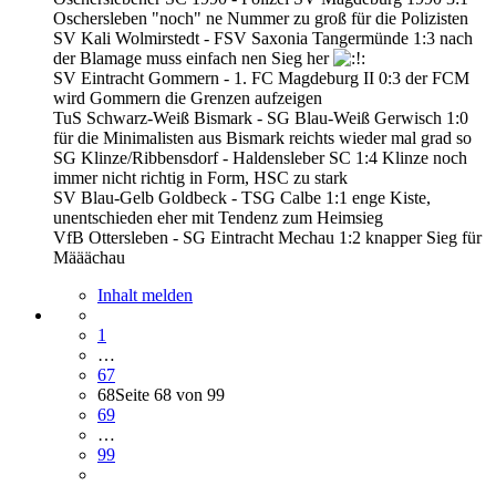
Oschersleben "noch" ne Nummer zu groß für die Polizisten
SV Kali Wolmirstedt - FSV Saxonia Tangermünde 1:3 nach
der Blamage muss einfach nen Sieg her
SV Eintracht Gommern - 1. FC Magdeburg II 0:3 der FCM
wird Gommern die Grenzen aufzeigen
TuS Schwarz-Weiß Bismark - SG Blau-Weiß Gerwisch 1:0
für die Minimalisten aus Bismark reichts wieder mal grad so
SG Klinze/Ribbensdorf - Haldensleber SC 1:4 Klinze noch
immer nicht richtig in Form, HSC zu stark
SV Blau-Gelb Goldbeck - TSG Calbe 1:1 enge Kiste,
unentschieden eher mit Tendenz zum Heimsieg
VfB Ottersleben - SG Eintracht Mechau 1:2 knapper Sieg für
Määächau
Inhalt melden
1
…
67
68
Seite 68 von 99
69
…
99