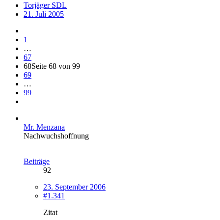
Torjäger SDL
21. Juli 2005
1
…
67
68
Seite 68 von 99
69
…
99
Mr. Menzana
Nachwuchshoffnung
Beiträge
92
23. September 2006
#1.341
Zitat