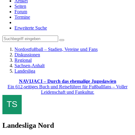
Artikel
Seiten
Forum
Termine
Erweiterte Suche
Nordostfußball – Stadien, Vereine und Fans
Diskussionen
Regional
Sachsen-Anhalt
Landesliga
NAVIJACI – Durch das ehemalige Jugoslawien
Ein 612-seitiges Buch und Reiseführer für Fußballfans – Voller
Leidenschaft und Fankultur.
Landesliga Nord