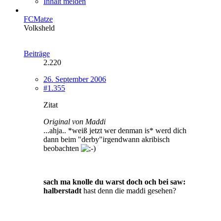
Inhalt melden
FCMatze
Volksheld
Beiträge
2.220
26. September 2006
#1.355
Zitat
Original von Maddi
...ahja.. *weiß jetzt wer denman is* werd dich
dann beim "derby"irgendwann akribisch
beobachten
sach ma knolle du warst doch och bei saw:
halberstadt
hast denn die maddi gesehen?