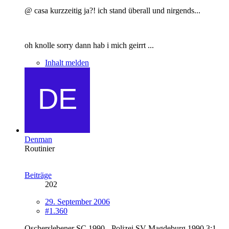
@ casa kurzzeitig ja?! ich stand überall und nirgends...
oh knolle sorry dann hab i mich geirrt ...
Inhalt melden
Denman
Routinier
Beiträge
202
29. September 2006
#1.360
Oscherslebener SC 1990 - Polizei SV Magdeburg 1990 3:1