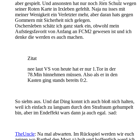
aber gespielt. Und ansonsten hat nur noch Jörn Schulz wegen
seiner Roten Karte in Irxleben gefehlt. Naja nu isses mit
meiner Wenigkeit ein Verletzter mehr, aber daran hats gegen
Gommern mit Sicherheit nich gelegen.
Oschersleben schätz ich ganz stark ein, obwohl mein
Aufstiegsfavorit von Anfang an FCM2 gewesen ist und ich
denke die werden es auch machen.
Zitat
nee laut VS von heute hat er nur 1.Tor in der
78.Min hinnehmen müssen. Also als er in den
Kasten ging stands bereits 0:2.
So siehts aus. Und dat Ding konnt ich auch bloß nich halten,
weil ich einfach zu langsam durch den Strafraum gehumpelt
bin, aber im Endeffekt wars dann ja auch egal. :sad:
TheUncle
: Na mal abwarten. Im Rückspiel werden wir euch
zeigen wo Barthel den Most =) holt und hoffentlich werd ich