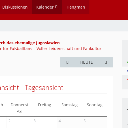
Diskussionen
Kalender
Hangman
rch das ehemalige Jugoslawien
 für Fußballfans – Voller Leidenschaft und Fankultur.
HEUTE
nsicht
Tagesansicht
ch
Donnerst
Freitag
Samstag
Sonntag
ag
2
3
4
5