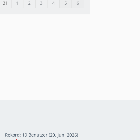
31
1
2
3
4
5
6
r
Rekord: 19 Benutzer (
29. Juni 2026
)