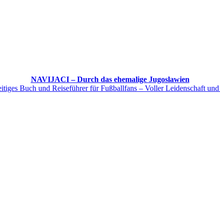
NAVIJACI – Durch das ehemalige Jugoslawien
itiges Buch und Reiseführer für Fußballfans – Voller Leidenschaft und