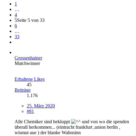
1
…
4
5
Seite 5 von 33
6
…
33
Grossenhainer
Matchwinner
Erhaltene Likes
45
Beiträge
1.176
25. März 2020
#81
Alle Chemiker sind bekloppt
und von wo die spenden
überall herkommen... (eintracht frankfurt ,union berlin ,
wismut aue ) der blanke Wahnsinn