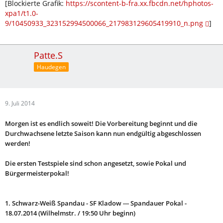
[Blockierte Grafik:
https://scontent-b-fra.xx.fbcdn.net/hphotos-
xpa1/t1.0-
9/10450933_323152994500066_217983129605419910_n.png
]
Patte.S
Haudegen
9. Juli 2014
Morgen ist es endlich soweit! Die Vorbereitung beginnt und die
Durchwachsene letzte Saison kann nun endgültig abgeschlossen
werden!
Die ersten Testspiele sind schon angesetzt, sowie Pokal und
Bürgermeisterpokal!
1. Schwarz-Weiß Spandau - SF Kladow --- Spandauer Pokal -
18.07.2014 (Wilhelmstr. / 19:50 Uhr beginn)