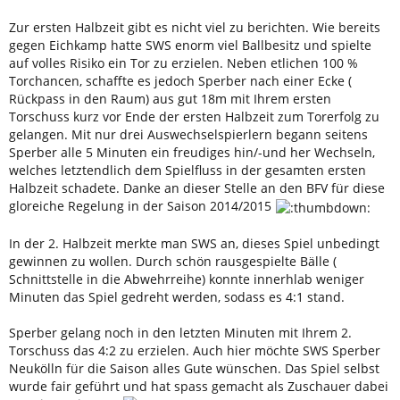
Zur ersten Halbzeit gibt es nicht viel zu berichten. Wie bereits
gegen Eichkamp hatte SWS enorm viel Ballbesitz und spielte
auf volles Risiko ein Tor zu erzielen. Neben etlichen 100 %
Torchancen, schaffte es jedoch Sperber nach einer Ecke (
Rückpass in den Raum) aus gut 18m mit Ihrem ersten
Torschuss kurz vor Ende der ersten Halbzeit zum Torerfolg zu
gelangen. Mit nur drei Auswechselspierlern begann seitens
Sperber alle 5 Minuten ein freudiges hin/-und her Wechseln,
welches letztendlich dem Spielfluss in der gesamten ersten
Halbzeit schadete. Danke an dieser Stelle an den BFV für diese
gloreiche Regelung in der Saison 2014/2015
In der 2. Halbzeit merkte man SWS an, dieses Spiel unbedingt
gewinnen zu wollen. Durch schön rausgespielte Bälle (
Schnittstelle in die Abwehrreihe) konnte innerhlab weniger
Minuten das Spiel gedreht werden, sodass es 4:1 stand.
Sperber gelang noch in den letzten Minuten mit Ihrem 2.
Torschuss das 4:2 zu erzielen. Auch hier möchte SWS Sperber
Neukölln für die Saison alles Gute wünschen. Das Spiel selbst
wurde fair geführt und hat spass gemacht als Zuschauer dabei