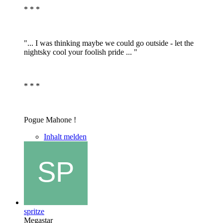
* * *
"... I was thinking maybe we could go outside - let the
nightsky cool your foolish pride ... "
* * *
Pogue Mahone !
Inhalt melden
spritze
Megastar