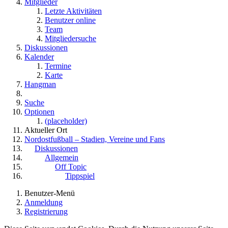
Mitglieder
Letzte Aktivitäten
Benutzer online
Team
Mitgliedersuche
Diskussionen
Kalender
Termine
Karte
Hangman
Suche
Optionen
(placeholder)
Aktueller Ort
Nordostfußball – Stadien, Vereine und Fans
Diskussionen
Allgemein
Off Topic
Tippspiel
Benutzer-Menü
Anmeldung
Registrierung