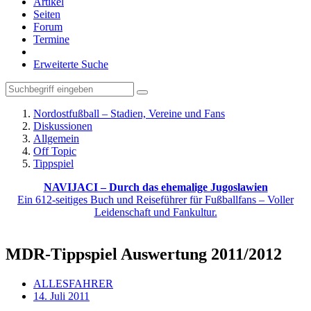
Artikel
Seiten
Forum
Termine
Erweiterte Suche
Nordostfußball – Stadien, Vereine und Fans
Diskussionen
Allgemein
Off Topic
Tippspiel
NAVIJACI – Durch das ehemalige Jugoslawien
Ein 612-seitiges Buch und Reiseführer für Fußballfans – Voller
Leidenschaft und Fankultur.
MDR-Tippspiel Auswertung 2011/2012
ALLESFAHRER
14. Juli 2011