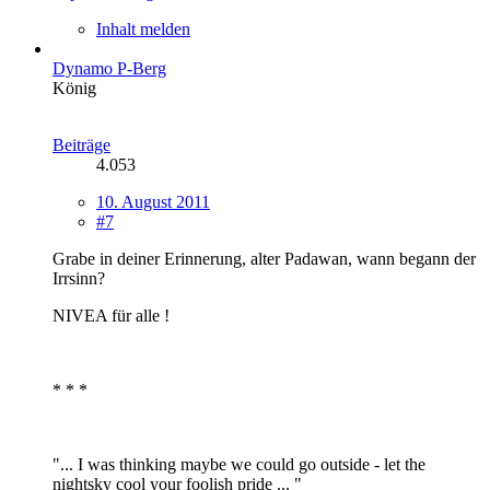
Inhalt melden
Dynamo P-Berg
König
Beiträge
4.053
10. August 2011
#7
Grabe in deiner Erinnerung, alter Padawan, wann begann der
Irrsinn?
NIVEA für alle !
* * *
"... I was thinking maybe we could go outside - let the
nightsky cool your foolish pride ... "