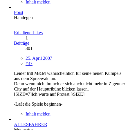
Inhalt melden
Forst
Haudegen
Erhaltene Likes
1
Beiträge
301
25. April 2007
#37
Leider tritt M&M wahrscheinlich für seine neuen Kumpels
aus dem Spreewald an.
Denn wenn nicht brauch er sich auch nicht mehr in Zigeuner
City auf der Haupttribüne blicken lassen.
[SIZE=7]Ich warte auf Protest.[/SIZE]
-Laßt die Spiele beginnen-
Inhalt melden
ALLESFAHRER
Moderator