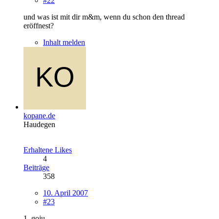
#22
und was ist mit dir m&m, wenn du schon den thread
eröffnest?
Inhalt melden
kopane.de
Haudegen
Erhaltene Likes
4
Beiträge
358
10. April 2007
#23
1. goju