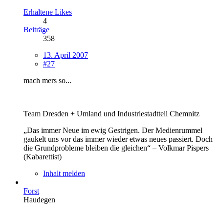
Erhaltene Likes
4
Beiträge
358
13. April 2007
#27
mach mers so...
Team Dresden + Umland und Industriestadtteil Chemnitz
„Das immer Neue im ewig Gestrigen. Der Medienrummel
gaukelt uns vor das immer wieder etwas neues passiert. Doch
die Grundprobleme bleiben die gleichen“ – Volkmar Pispers
(Kabarettist)
Inhalt melden
Forst
Haudegen