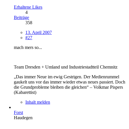
Erhaltene Likes
4
Beiträge
358
13. April 2007
#27
mach mers so...
Team Dresden + Umland und Industriestadtteil Chemnitz
„Das immer Neue im ewig Gestrigen. Der Medienrummel
gaukelt uns vor das immer wieder etwas neues passiert. Doch
die Grundprobleme bleiben die gleichen“ – Volkmar Pispers
(Kabarettist)
Inhalt melden
Forst
Haudegen