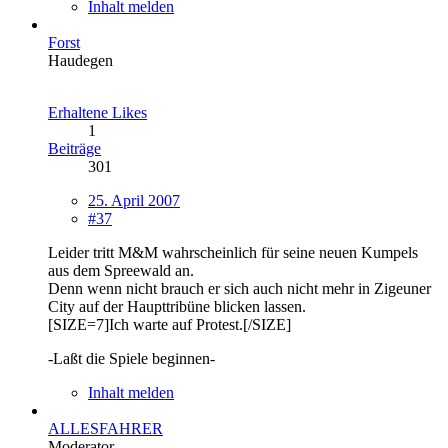
Inhalt melden
Forst
Haudegen
Erhaltene Likes
1
Beiträge
301
25. April 2007
#37
Leider tritt M&M wahrscheinlich für seine neuen Kumpels
aus dem Spreewald an.
Denn wenn nicht brauch er sich auch nicht mehr in Zigeuner
City auf der Haupttribüne blicken lassen.
[SIZE=7]Ich warte auf Protest.[/SIZE]
-Laßt die Spiele beginnen-
Inhalt melden
ALLESFAHRER
Moderator