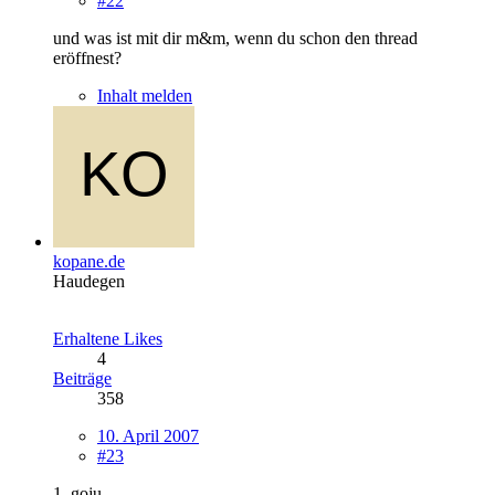
#22
und was ist mit dir m&m, wenn du schon den thread
eröffnest?
Inhalt melden
kopane.de
Haudegen
Erhaltene Likes
4
Beiträge
358
10. April 2007
#23
1. goju