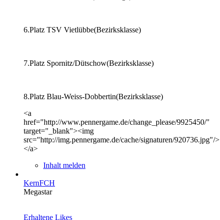
6.Platz TSV Vietlübbe(Bezirksklasse)
7.Platz Spornitz/Dütschow(Bezirksklasse)
8.Platz Blau-Weiss-Dobbertin(Bezirksklasse)
<a
href="http://www.pennergame.de/change_please/9925450/"
target="_blank"><img
src="http://img.pennergame.de/cache/signaturen/920736.jpg"/>
</a>
Inhalt melden
KernFCH
Megastar
Erhaltene Likes