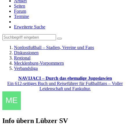
Artikel
Seiten
Forum
Termine
Erweiterte Suche
Nordostfußball – Stadien, Vereine und Fans
Diskussionen
Regional
Mecklenburg-Vorpommern
Verbandsliga
NAVIJACI – Durch das ehemalige Jugoslawien
Ein 612-seitiges Buch und Reiseführer für Fußballfans – Voller
Leidenschaft und Fankultur.
Info übern Lübzer SV