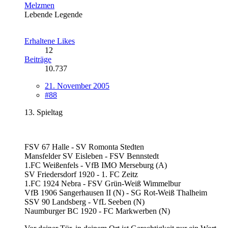
Melzmen
Lebende Legende
Erhaltene Likes
12
Beiträge
10.737
21. November 2005
#88
13. Spieltag
FSV 67 Halle - SV Romonta Stedten
Mansfelder SV Eisleben - FSV Bennstedt
1.FC Weißenfels - VfB IMO Merseburg (A)
SV Friedersdorf 1920 - 1. FC Zeitz
1.FC 1924 Nebra - FSV Grün-Weiß Wimmelbur
VfB 1906 Sangerhausen II (N) - SG Rot-Weiß Thalheim
SSV 90 Landsberg - VfL Seeben (N)
Naumburger BC 1920 - FC Markwerben (N)