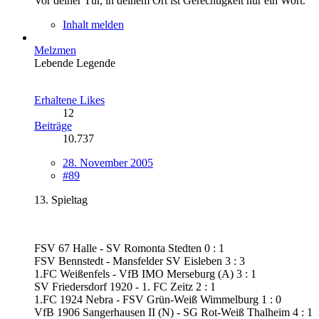
Vor deiner Tür, in deinem Ort ist Gerechtigkeit nur ein Wort.
Inhalt melden
Melzmen
Lebende Legende
Erhaltene Likes
12
Beiträge
10.737
28. November 2005
#89
13. Spieltag
FSV 67 Halle - SV Romonta Stedten 0 : 1
FSV Bennstedt - Mansfelder SV Eisleben 3 : 3
1.FC Weißenfels - VfB IMO Merseburg (A) 3 : 1
SV Friedersdorf 1920 - 1. FC Zeitz 2 : 1
1.FC 1924 Nebra - FSV Grün-Weiß Wimmelburg 1 : 0
VfB 1906 Sangerhausen II (N) - SG Rot-Weiß Thalheim 4 : 1