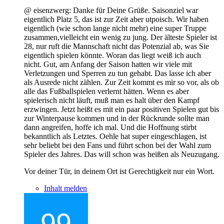
@ eisenzwerg: Danke für Deine Grüße. Saisonziel war
eigentlich Platz 5, das ist zur Zeit aber utpoisch. Wir haben
eigentlich (wie schon lange nicht mehr) eine super Truppe
zusammen,vielleicht ein wenig zu jung. Der älteste Spieler ist
28, nur ruft die Mannschaft nicht das Potenzial ab, was Sie
eigentlich spielen könnte. Woran das liegt weiß ich auch
nicht. Gut, am Anfang der Saison hatten wir viele mit
Verletzungen und Sperren zu tun gehabt. Das lasse ich aber
als Ausrede nicht zählen. Zur Zeit kommt es mir so vor, als ob
alle das Fußballspielen verlernt hätten. Wenn es aber
spielerisch nicht läuft, muß man es halt über den Kampf
erzwingen. Jetzt heißt es mit ein paar positiven Spielen gut bis
zur Winterpause kommen und in der Rückrunde sollte man
dann angreifen, hoffe ich mal. Und die Hoffnung stirbt
bekanntlich als Letztes. Oehle hat super eingeschlagen, ist
sehr beliebt bei den Fans und führt schon bei der Wahl zum
Spieler des Jahres. Das will schon was heißen als Neuzugang.
Vor deiner Tür, in deinem Ort ist Gerechtigkeit nur ein Wort.
Inhalt melden