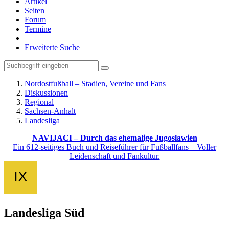
Artikel
Seiten
Forum
Termine
Erweiterte Suche
Nordostfußball – Stadien, Vereine und Fans
Diskussionen
Regional
Sachsen-Anhalt
Landesliga
NAVIJACI – Durch das ehemalige Jugoslawien
Ein 612-seitiges Buch und Reiseführer für Fußballfans – Voller
Leidenschaft und Fankultur.
Landesliga Süd