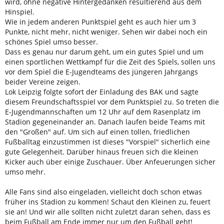
wird, ohne negative Hintergedanken resultierend aus dem
Hinspiel.
Wie in jedem anderen Punktspiel geht es auch hier um 3
Punkte, nicht mehr, nicht weniger. Sehen wir dabei noch ein
schönes Spiel umso besser.
Dass es genau nur darum geht, um ein gutes Spiel und um
einen sportlichen Wettkampf für die Zeit des Spiels, sollen uns
vor dem Spiel die E-Jugendteams des jüngeren Jahrgangs
beider Vereine zeigen.
Lok Leipzig folgte sofort der Einladung des BAK und sagte
diesem Freundschaftsspiel vor dem Punktspiel zu. So treten die
E-Jugendmannschaften um 12 Uhr auf dem Rasenplatz im
Stadion gegeneinander an. Danach laufen beide Teams mit
den "Großen" auf. Um sich auf einen tollen, friedlichen
Fußballtag einzustimmen ist dieses "Vorspiel" sicherlich eine
gute Gelegenheit. Darüber hinaus freuen sich die kleinen
Kicker auch über einige Zuschauer. Über Anfeuerungen sicher
umso mehr.
Alle Fans sind also eingeladen, vielleicht doch schon etwas
früher ins Stadion zu kommen! Schaut den Kleinen zu, feuert
sie an! Und wir alle sollten nicht zuletzt daran sehen, dass es
beim Fußball am Ende immer nur um den Fußball geht!