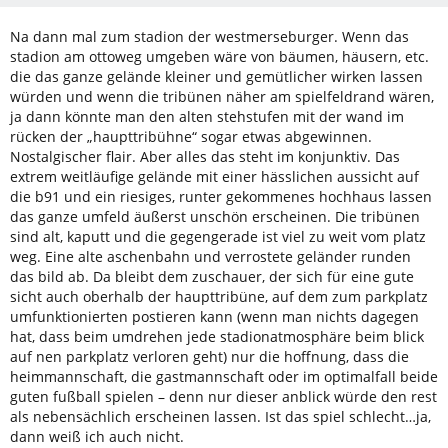
Na dann mal zum stadion der westmerseburger. Wenn das
stadion am ottoweg umgeben wäre von bäumen, häusern, etc.
die das ganze gelände kleiner und gemütlicher wirken lassen
würden und wenn die tribünen näher am spielfeldrand wären,
ja dann könnte man den alten stehstufen mit der wand im
rücken der „haupttribühne“ sogar etwas abgewinnen.
Nostalgischer flair. Aber alles das steht im konjunktiv. Das
extrem weitläufige gelände mit einer hässlichen aussicht auf
die b91 und ein riesiges, runter gekommenes hochhaus lassen
das ganze umfeld äußerst unschön erscheinen. Die tribünen
sind alt, kaputt und die gegengerade ist viel zu weit vom platz
weg. Eine alte aschenbahn und verrostete geländer runden
das bild ab. Da bleibt dem zuschauer, der sich für eine gute
sicht auch oberhalb der haupttribüne, auf dem zum parkplatz
umfunktionierten postieren kann (wenn man nichts dagegen
hat, dass beim umdrehen jede stadionatmosphäre beim blick
auf nen parkplatz verloren geht) nur die hoffnung, dass die
heimmannschaft, die gastmannschaft oder im optimalfall beide
guten fußball spielen – denn nur dieser anblick würde den rest
als nebensächlich erscheinen lassen. Ist das spiel schlecht…ja,
dann weiß ich auch nicht.