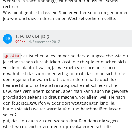
Wer sich in solch Abhängigkeit begibt der muss mit sowas
rechnen.
Was nicht geht, ist, dass ein Spieler vorher schon im genannten
Job war und diesen durch einen Wechsel verlieren sollte.
1. FC LOK Leipzig
99`er
4. September 2012
Lokist
: es ist eben alles immer ne darstellungssache, wie du
ja selber schon durchblicken lässt. die rb-spieler machen sich
vor dem lok-block warm, ja. wie mein vorschreiber schon
erwähnt, ist das zum einen völlig normal, dass man sich hinter
dem eigenen tor warm läuft. zum anderen hatte doch lok
heimrecht und hätte auch in absprache mit schiedsrichter
usw. dies verhindern können. aber man kann auch ne gewollte
provokation seitens rb draus machen. vor allem, weil sie nach
den feuerzeugwürfen wieder dort weggegangen isnd. ja,
hätten sie sich weiter warmlaufen und beschmeißen lassen
sollen?
gut, dass du auch zu den szenen draußen dann nix sagen
willst, wo du vorher von den rb-provokateuren schreibst...