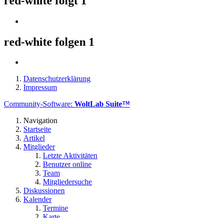
red-white folgt
1
red-white folgen
1
Datenschutzerklärung
Impressum
Community-Software:
WoltLab Suite™
Navigation
Startseite
Artikel
Mitglieder
Letzte Aktivitäten
Benutzer online
Team
Mitgliedersuche
Diskussionen
Kalender
Termine
Karte