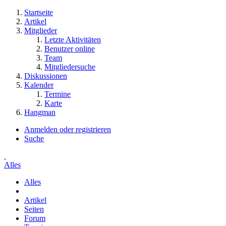
Startseite
Artikel
Mitglieder
Letzte Aktivitäten
Benutzer online
Team
Mitgliedersuche
Diskussionen
Kalender
Termine
Karte
Hangman
Anmelden oder registrieren
Suche
Alles
Alles
Artikel
Seiten
Forum