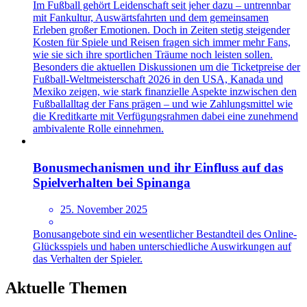
Im Fußball gehört Leidenschaft seit jeher dazu – untrennbar
mit Fankultur, Auswärtsfahrten und dem gemeinsamen
Erleben großer Emotionen. Doch in Zeiten stetig steigender
Kosten für Spiele und Reisen fragen sich immer mehr Fans,
wie sie sich ihre sportlichen Träume noch leisten sollen.
Besonders die aktuellen Diskussionen um die Ticketpreise der
Fußball-Weltmeisterschaft 2026 in den USA, Kanada und
Mexiko zeigen, wie stark finanzielle Aspekte inzwischen den
Fußballalltag der Fans prägen – und wie Zahlungsmittel wie
die Kreditkarte mit Verfügungsrahmen dabei eine zunehmend
ambivalente Rolle einnehmen.
Bonusmechanismen und ihr Einfluss auf das
Spielverhalten bei Spinanga
25. November 2025
Bonusangebote sind ein wesentlicher Bestandteil des Online-
Glücksspiels und haben unterschiedliche Auswirkungen auf
das Verhalten der Spieler.
Aktuelle Themen