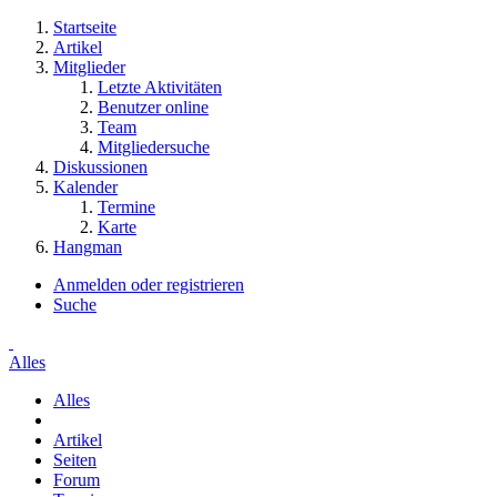
Startseite
Artikel
Mitglieder
Letzte Aktivitäten
Benutzer online
Team
Mitgliedersuche
Diskussionen
Kalender
Termine
Karte
Hangman
Anmelden oder registrieren
Suche
Alles
Alles
Artikel
Seiten
Forum