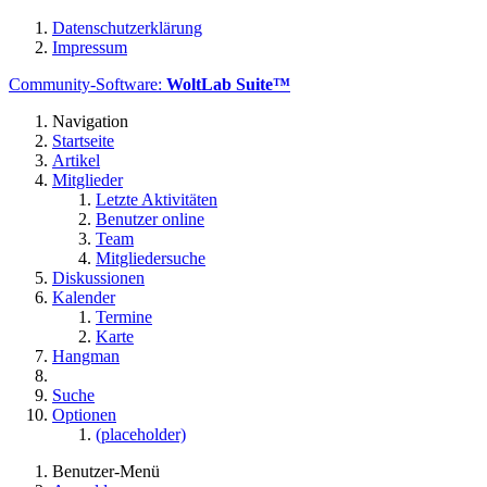
Datenschutzerklärung
Impressum
Community-Software:
WoltLab Suite™
Navigation
Startseite
Artikel
Mitglieder
Letzte Aktivitäten
Benutzer online
Team
Mitgliedersuche
Diskussionen
Kalender
Termine
Karte
Hangman
Suche
Optionen
(placeholder)
Benutzer-Menü