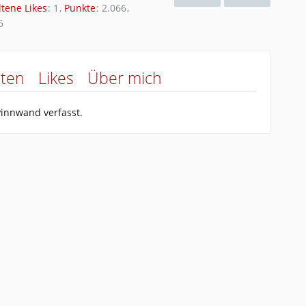
ltene Likes
1
Punkte
2.066
6
äten
Likes
Über mich
Pinnwand verfasst.