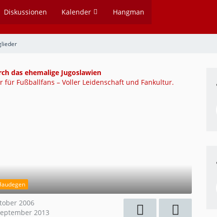
Diskussionen
Kalender
Hangman
glieder
rch das ehemalige Jugoslawien
 für Fußballfans – Voller Leidenschaft und Fankultur.
Haudegen
ktober 2006
September 2013