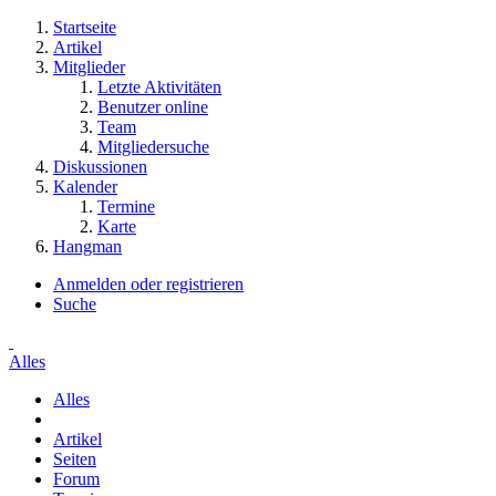
Startseite
Artikel
Mitglieder
Letzte Aktivitäten
Benutzer online
Team
Mitgliedersuche
Diskussionen
Kalender
Termine
Karte
Hangman
Anmelden oder registrieren
Suche
Alles
Alles
Artikel
Seiten
Forum