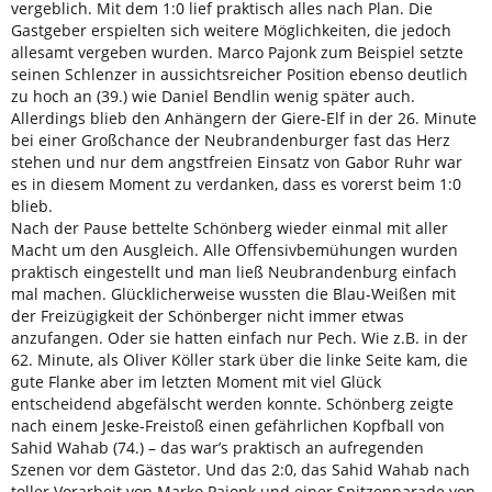
vergeblich. Mit dem 1:0 lief praktisch alles nach Plan. Die
Gastgeber erspielten sich weitere Möglichkeiten, die jedoch
allesamt vergeben wurden. Marco Pajonk zum Beispiel setzte
seinen Schlenzer in aussichtsreicher Position ebenso deutlich
zu hoch an (39.) wie Daniel Bendlin wenig später auch.
Allerdings blieb den Anhängern der Giere-Elf in der 26. Minute
bei einer Großchance der Neubrandenburger fast das Herz
stehen und nur dem angstfreien Einsatz von Gabor Ruhr war
es in diesem Moment zu verdanken, dass es vorerst beim 1:0
blieb.
Nach der Pause bettelte Schönberg wieder einmal mit aller
Macht um den Ausgleich. Alle Offensivbemühungen wurden
praktisch eingestellt und man ließ Neubrandenburg einfach
mal machen. Glücklicherweise wussten die Blau-Weißen mit
der Freizügigkeit der Schönberger nicht immer etwas
anzufangen. Oder sie hatten einfach nur Pech. Wie z.B. in der
62. Minute, als Oliver Köller stark über die linke Seite kam, die
gute Flanke aber im letzten Moment mit viel Glück
entscheidend abgefälscht werden konnte. Schönberg zeigte
nach einem Jeske-Freistoß einen gefährlichen Kopfball von
Sahid Wahab (74.) – das war’s praktisch an aufregenden
Szenen vor dem Gästetor. Und das 2:0, das Sahid Wahab nach
toller Vorarbeit von Marko Pajonk und einer Spitzenparade von