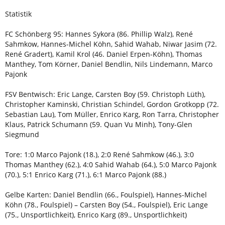
Statistik
FC Schönberg 95: Hannes Sykora (86. Phillip Walz), René
Sahmkow, Hannes-Michel Köhn, Sahid Wahab, Niwar Jasim (72.
René Gradert), Kamil Krol (46. Daniel Erpen-Köhn), Thomas
Manthey, Tom Körner, Daniel Bendlin, Nils Lindemann, Marco
Pajonk
FSV Bentwisch: Eric Lange, Carsten Boy (59. Christoph Lüth),
Christopher Kaminski, Christian Schindel, Gordon Grotkopp (72.
Sebastian Lau), Tom Müller, Enrico Karg, Ron Tarra, Christopher
Klaus, Patrick Schumann (59. Quan Vu Minh), Tony-Glen
Siegmund
Tore: 1:0 Marco Pajonk (18.), 2:0 René Sahmkow (46.), 3:0
Thomas Manthey (62.), 4:0 Sahid Wahab (64.), 5:0 Marco Pajonk
(70.), 5:1 Enrico Karg (71.), 6:1 Marco Pajonk (88.)
Gelbe Karten: Daniel Bendlin (66., Foulspiel), Hannes-Michel
Köhn (78., Foulspiel) – Carsten Boy (54., Foulspiel), Eric Lange
(75., Unsportlichkeit), Enrico Karg (89., Unsportlichkeit)