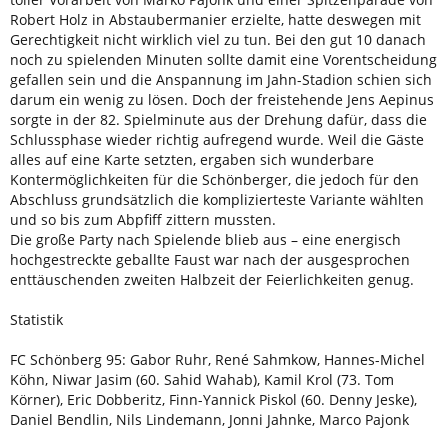
Robert Holz in Abstaubermanier erzielte, hatte deswegen mit
Gerechtigkeit nicht wirklich viel zu tun. Bei den gut 10 danach
noch zu spielenden Minuten sollte damit eine Vorentscheidung
gefallen sein und die Anspannung im Jahn-Stadion schien sich
darum ein wenig zu lösen. Doch der freistehende Jens Aepinus
sorgte in der 82. Spielminute aus der Drehung dafür, dass die
Schlussphase wieder richtig aufregend wurde. Weil die Gäste
alles auf eine Karte setzten, ergaben sich wunderbare
Kontermöglichkeiten für die Schönberger, die jedoch für den
Abschluss grundsätzlich die komplizierteste Variante wählten
und so bis zum Abpfiff zittern mussten.
Die große Party nach Spielende blieb aus – eine energisch
hochgestreckte geballte Faust war nach der ausgesprochen
enttäuschenden zweiten Halbzeit der Feierlichkeiten genug.
Statistik
FC Schönberg 95: Gabor Ruhr, René Sahmkow, Hannes-Michel
Köhn, Niwar Jasim (60. Sahid Wahab), Kamil Krol (73. Tom
Körner), Eric Dobberitz, Finn-Yannick Piskol (60. Denny Jeske),
Daniel Bendlin, Nils Lindemann, Jonni Jahnke, Marco Pajonk