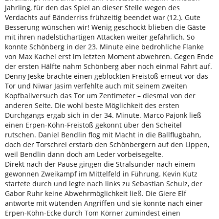
Jahrling, für den das Spiel an dieser Stelle wegen des
Verdachts auf Bänderriss frühzeitig beendet war (12.). Gute
Besserung wünschen wir! Wenig geschockt blieben die Gäste
mit ihren nadelstichartigen Attacken weiter gefährlich. So
konnte Schönberg in der 23. Minute eine bedrohliche Flanke
von Max Kachel erst im letzten Moment abwehren. Gegen Ende
der ersten Hälfte nahm Schönberg aber noch einmal Fahrt auf.
Denny Jeske brachte einen geblockten Freistoß erneut vor das
Tor und Niwar Jasim verfehlte auch mit seinem zweiten
Kopfballversuch das Tor um Zentimeter – diesmal von der
anderen Seite. Die wohl beste Möglichkeit des ersten
Durchgangs ergab sich in der 34. Minute. Marco Pajonk ließ
einen Erpen-Köhn-Freistoß gekonnt über den Scheitel
rutschen. Daniel Bendlin flog mit Macht in die Ballflugbahn,
doch der Torschrei erstarb den Schönbergern auf den Lippen,
weil Bendlin dann doch am Leder vorbeisegelte.
Direkt nach der Pause gingen die Stralsunder nach einem
gewonnen Zweikampf im Mittelfeld in Führung. Kevin Kutz
startete durch und legte nach links zu Sebastian Schulz, der
Gabor Ruhr keine Abwehrmöglichkeit ließ. Die Giere Elf
antworte mit wütenden Angriffen und sie konnte nach einer
Erpen-Köhn-Ecke durch Tom Körner zumindest einen