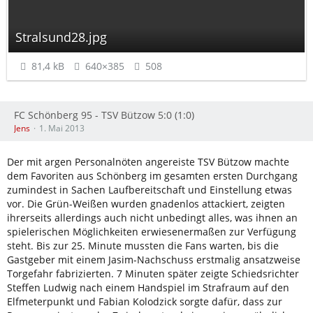
Stralsund28.jpg
81,4 kB
640×385
508
FC Schönberg 95 - TSV Bützow 5:0 (1:0)
Jens
1. Mai 2013
Der mit argen Personalnöten angereiste TSV Bützow machte
dem Favoriten aus Schönberg im gesamten ersten Durchgang
zumindest in Sachen Laufbereitschaft und Einstellung etwas
vor. Die Grün-Weißen wurden gnadenlos attackiert, zeigten
ihrerseits allerdings auch nicht unbedingt alles, was ihnen an
spielerischen Möglichkeiten erwiesenermaßen zur Verfügung
steht. Bis zur 25. Minute mussten die Fans warten, bis die
Gastgeber mit einem Jasim-Nachschuss erstmalig ansatzweise
Torgefahr fabrizierten. 7 Minuten später zeigte Schiedsrichter
Steffen Ludwig nach einem Handspiel im Strafraum auf den
Elfmeterpunkt und Fabian Kolodzick sorgte dafür, dass zur