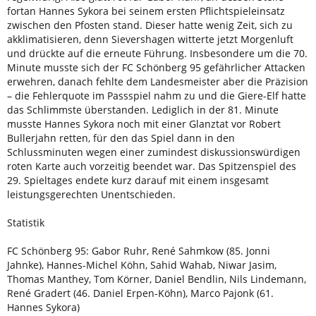
fortan Hannes Sykora bei seinem ersten Pflichtspieleinsatz
zwischen den Pfosten stand. Dieser hatte wenig Zeit, sich zu
akklimatisieren, denn Sievershagen witterte jetzt Morgenluft
und drückte auf die erneute Führung. Insbesondere um die 70.
Minute musste sich der FC Schönberg 95 gefährlicher Attacken
erwehren, danach fehlte dem Landesmeister aber die Präzision
– die Fehlerquote im Passspiel nahm zu und die Giere-Elf hatte
das Schlimmste überstanden. Lediglich in der 81. Minute
musste Hannes Sykora noch mit einer Glanztat vor Robert
Bullerjahn retten, für den das Spiel dann in den
Schlussminuten wegen einer zumindest diskussionswürdigen
roten Karte auch vorzeitig beendet war. Das Spitzenspiel des
29. Spieltages endete kurz darauf mit einem insgesamt
leistungsgerechten Unentschieden.
Statistik
FC Schönberg 95: Gabor Ruhr, René Sahmkow (85. Jonni
Jahnke), Hannes-Michel Köhn, Sahid Wahab, Niwar Jasim,
Thomas Manthey, Tom Körner, Daniel Bendlin, Nils Lindemann,
René Gradert (46. Daniel Erpen-Köhn), Marco Pajonk (61.
Hannes Sykora)