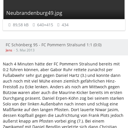
Neubrandenburg49.jpg
89,58 kB
640×415
434
FC Schönberg 95 - FC Pommern Stralsund 1:1 (0:0)
Jens
5. Mai 2013
Nach 4 Minuten hätte der FC Pommern Stralsund bereits mit
0:2 führen können, aber Gabor Ruhr rettete zunächst per
Fußabwehr sehr gut gegen Daniel Hartz (3.) und konnte dann
auch noch mit viel Mühe einen ziemlich gefährlichen Hinz-
Freistoß zu Ecke lenken. Anders als noch am Mittwoch gegen
Bützow waren aber auch die Maurine-Kicker bereits im ersten
Durchgang präsent. Daniel Erpen-Köhn zog bei seinem starken
Solo von der linken Außenbahn nach innen und schlug eine
Maßflanke auf den langen Pfosten. Dort lauerte Niwar Jasim,
dessen Kopfball gegen die Laufrichtung von Frank Plots jedoch
äußerst knapp am Pfosten vorbei ging (7.). Bei einem
Zweikampf mit Daniel Bendlin verletzte sich dann Christian