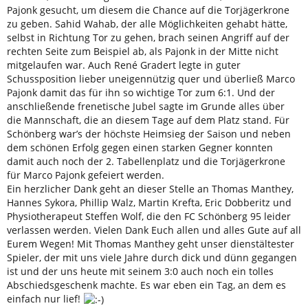
Pajonk gesucht, um diesem die Chance auf die Torjägerkrone
zu geben. Sahid Wahab, der alle Möglichkeiten gehabt hätte,
selbst in Richtung Tor zu gehen, brach seinen Angriff auf der
rechten Seite zum Beispiel ab, als Pajonk in der Mitte nicht
mitgelaufen war. Auch René Gradert legte in guter
Schussposition lieber uneigennützig quer und überließ Marco
Pajonk damit das für ihn so wichtige Tor zum 6:1. Und der
anschließende frenetische Jubel sagte im Grunde alles über
die Mannschaft, die an diesem Tage auf dem Platz stand. Für
Schönberg war’s der höchste Heimsieg der Saison und neben
dem schönen Erfolg gegen einen starken Gegner konnten
damit auch noch der 2. Tabellenplatz und die Torjägerkrone
für Marco Pajonk gefeiert werden.
Ein herzlicher Dank geht an dieser Stelle an Thomas Manthey,
Hannes Sykora, Phillip Walz, Martin Krefta, Eric Dobberitz und
Physiotherapeut Steffen Wolf, die den FC Schönberg 95 leider
verlassen werden. Vielen Dank Euch allen und alles Gute auf all
Eurem Wegen! Mit Thomas Manthey geht unser dienstältester
Spieler, der mit uns viele Jahre durch dick und dünn gegangen
ist und der uns heute mit seinem 3:0 auch noch ein tolles
Abschiedsgeschenk machte. Es war eben ein Tag, an dem es
einfach nur lief!