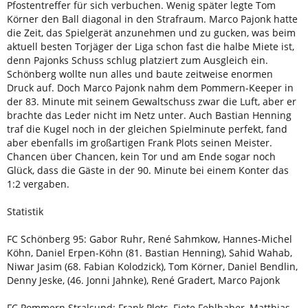
Pfostentreffer für sich verbuchen. Wenig später legte Tom
Körner den Ball diagonal in den Strafraum. Marco Pajonk hatte
die Zeit, das Spielgerät anzunehmen und zu gucken, was beim
aktuell besten Torjäger der Liga schon fast die halbe Miete ist,
denn Pajonks Schuss schlug platziert zum Ausgleich ein.
Schönberg wollte nun alles und baute zeitweise enormen
Druck auf. Doch Marco Pajonk nahm dem Pommern-Keeper in
der 83. Minute mit seinem Gewaltschuss zwar die Luft, aber er
brachte das Leder nicht im Netz unter. Auch Bastian Henning
traf die Kugel noch in der gleichen Spielminute perfekt, fand
aber ebenfalls im großartigen Frank Plots seinen Meister.
Chancen über Chancen, kein Tor und am Ende sogar noch
Glück, dass die Gäste in der 90. Minute bei einem Konter das
1:2 vergaben.
Statistik
FC Schönberg 95: Gabor Ruhr, René Sahmkow, Hannes-Michel
Köhn, Daniel Erpen-Köhn (81. Bastian Henning), Sahid Wahab,
Niwar Jasim (68. Fabian Kolodzick), Tom Körner, Daniel Bendlin,
Denny Jeske, (46. Jonni Jahnke), René Gradert, Marco Pajonk
FC Pommern Stralsund: Frank Plots, Fiete Fehlhaber, Matthias