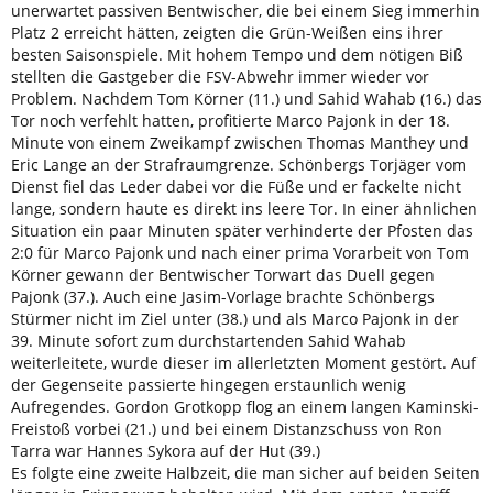
unerwartet passiven Bentwischer, die bei einem Sieg immerhin
Platz 2 erreicht hätten, zeigten die Grün-Weißen eins ihrer
besten Saisonspiele. Mit hohem Tempo und dem nötigen Biß
stellten die Gastgeber die FSV-Abwehr immer wieder vor
Problem. Nachdem Tom Körner (11.) und Sahid Wahab (16.) das
Tor noch verfehlt hatten, profitierte Marco Pajonk in der 18.
Minute von einem Zweikampf zwischen Thomas Manthey und
Eric Lange an der Strafraumgrenze. Schönbergs Torjäger vom
Dienst fiel das Leder dabei vor die Füße und er fackelte nicht
lange, sondern haute es direkt ins leere Tor. In einer ähnlichen
Situation ein paar Minuten später verhinderte der Pfosten das
2:0 für Marco Pajonk und nach einer prima Vorarbeit von Tom
Körner gewann der Bentwischer Torwart das Duell gegen
Pajonk (37.). Auch eine Jasim-Vorlage brachte Schönbergs
Stürmer nicht im Ziel unter (38.) und als Marco Pajonk in der
39. Minute sofort zum durchstartenden Sahid Wahab
weiterleitete, wurde dieser im allerletzten Moment gestört. Auf
der Gegenseite passierte hingegen erstaunlich wenig
Aufregendes. Gordon Grotkopp flog an einem langen Kaminski-
Freistoß vorbei (21.) und bei einem Distanzschuss von Ron
Tarra war Hannes Sykora auf der Hut (39.)
Es folgte eine zweite Halbzeit, die man sicher auf beiden Seiten