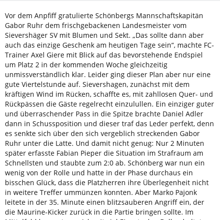
Vor dem Anpfiff gratulierte Schönbergs Mannschaftskapitän
Gabor Ruhr dem frischgebackenen Landesmeister vom
Sievershäger SV mit Blumen und Sekt. „Das sollte dann aber
auch das einzige Geschenk am heutigen Tage sein“, machte FC-
Trainer Axel Giere mit Blick auf das bevorstehende Endspiel
um Platz 2 in der kommenden Woche gleichzeitig
unmissverständlich klar. Leider ging dieser Plan aber nur eine
gute Viertelstunde auf. Sievershagen, zunächst mit dem
kräftigen Wind im Rücken, schaffte es, mit zahllosen Quer- und
Rückpässen die Gäste regelrecht einzulullen. Ein einziger guter
und überraschender Pass in die Spitze brachte Daniel Adler
dann in Schussposition und dieser traf das Leder perfekt, denn
es senkte sich über den sich vergeblich streckenden Gabor
Ruhr unter die Latte. Und damit nicht genug: Nur 2 Minuten
später erfasste Fabian Pieper die Situation im Strafraum am
Schnellsten und staubte zum 2:0 ab. Schönberg war nun ein
wenig von der Rolle und hatte in der Phase durchaus ein
bisschen Glück, dass die Platzherren ihre Überlegenheit nicht
in weitere Treffer ummünzen konnten. Aber Marko Pajonk
leitete in der 35. Minute einen blitzsauberen Angriff ein, der
die Maurine-Kicker zurück in die Partie bringen sollte. Im