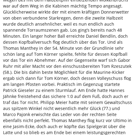
war auf dem Weg in die Kabinen mächtig Tempo angesagt.
Glücklicherweise wirkte der mit einem kräftigen Donnerwetter
von oben verbundene Starkregen, denn die zweite Halbzeit
wurde deutlich ansehnlicher, weil es nun endlich auch
spannende Torraumszenen gab. Los ging’s bereits nach 48
Minuten. Ein langer hoher Ball erreichte Daniel Bendlin, doch
dessen Kopfballversuch flog deutlich über das Tor. Und als
Thomas Manthey in der 54. Minute von der Grundlinie sehr
schön lang auf Tom Körner spielte, fehlte für dessen Kopfball
vor das Tor ein Abnehmer. Auf der Gegenseite warf sich Gabor
Ruhr mit aller Macht vor den einschussbereiten Tom Rzeszutek
(58.). Die bis dahin beste Möglichkeit für die Maurine-Kicker
ergab sich dann für Tom Körner, doch dessen Volleyschuss flog
am langen Pfosten vorbei. Praktisch im Gegenzug startete
Patrick Gieseler zu einem Sturmlauf. Am Ende hatte Hannes
Jähnke freistehend das sichere 1:0 auf dem Fuß, doch auch er
traf das Tor nicht. Philipp Meier hatte mit seinem Gewaltschuss
aus spitzem Winkel nicht wesentlich mehr Glück (77.) und
Marco Pajonk erwischte das Leder von der rechten Seite
ebenfalls nicht perfekt. Thomas Manthey flog kurz vor Ultimo in
eine Jasim-Ecke, doch auch er köpfte das Spielgerät über die
Latte und so blieb es am Ende bei einem leistungsgerechten