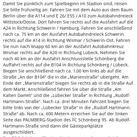
Damit Sie pünktlich zum Spielbeginn im Stadion sind, reisen
Sie bitte frühzeitig an: Fahren Sie mit dem Auto aus dem Raum
Berlin über die A114 und E 26/ E55 / A10 zum Autobahndreieck
Wittstock/Dosse. Dort fahren Sie rechts auf die Ausfahrt auf die
A24 in Richtung Schwerin / Hamburg. Fahren Sie anschließend
nach ca. 75 km an der Ausfahrt Autobahndreieck Schwerin
rechts auf die A14 in Richtung Wismar / Schwerin-Ost. Fahren
Sie nun nach knapp 60 km an der Ausfahrt Autobahnkreuz
Wismar rechts auf die A20 in Richtung Lübeck. Nehmen Sie
nach 40 km an der Ausfahrt Anschlussstelle Schönberg die
Auffahrt rechts auf die B104 in Richtung Schönberg / Lübeck.
Biegen Sie anschließend nach ca. 1,00 km links ab auf die
Straße „An der B104“ die in die „Marienstraße“ übergeht. Am
Ende der „Marienstraße“ biegen Sie rechts ab in die Straße Auf
dem Markt. Anschließend fahren Sie über die Straße „Am
Kalten Damm“ und die „Lübecker Straße“ in Richtung „Rudolf-
Hartmann-Straße“. Nach ca. drei Minuten Fahrzeit biegen Sie
bitte links von der „Lübecker Straße“ in die „Rudolf-Hartmann-
Straße“ ab. Nach ca. 600 Metern erreichen Sie auf der linken
Seite das PALMBERG-Stadion des FC Schönberg 95. Ab Rudolf-
Hartmann-Straße sind dann die Gästeparkplätze
ausgeschildert.