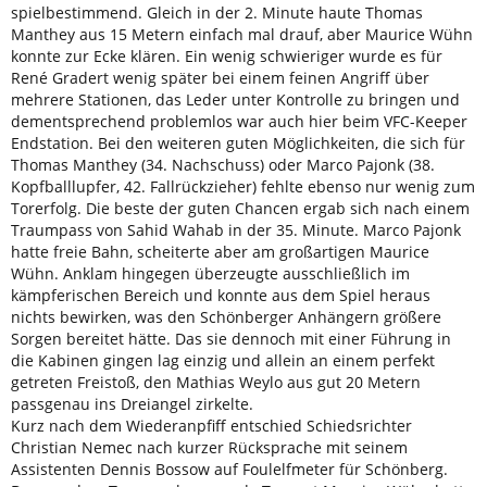
spielbestimmend. Gleich in der 2. Minute haute Thomas
Manthey aus 15 Metern einfach mal drauf, aber Maurice Wühn
konnte zur Ecke klären. Ein wenig schwieriger wurde es für
René Gradert wenig später bei einem feinen Angriff über
mehrere Stationen, das Leder unter Kontrolle zu bringen und
dementsprechend problemlos war auch hier beim VFC-Keeper
Endstation. Bei den weiteren guten Möglichkeiten, die sich für
Thomas Manthey (34. Nachschuss) oder Marco Pajonk (38.
Kopfballlupfer, 42. Fallrückzieher) fehlte ebenso nur wenig zum
Torerfolg. Die beste der guten Chancen ergab sich nach einem
Traumpass von Sahid Wahab in der 35. Minute. Marco Pajonk
hatte freie Bahn, scheiterte aber am großartigen Maurice
Wühn. Anklam hingegen überzeugte ausschließlich im
kämpferischen Bereich und konnte aus dem Spiel heraus
nichts bewirken, was den Schönberger Anhängern größere
Sorgen bereitet hätte. Das sie dennoch mit einer Führung in
die Kabinen gingen lag einzig und allein an einem perfekt
getreten Freistoß, den Mathias Weylo aus gut 20 Metern
passgenau ins Dreiangel zirkelte.
Kurz nach dem Wiederanpfiff entschied Schiedsrichter
Christian Nemec nach kurzer Rücksprache mit seinem
Assistenten Dennis Bossow auf Foulelfmeter für Schönberg.