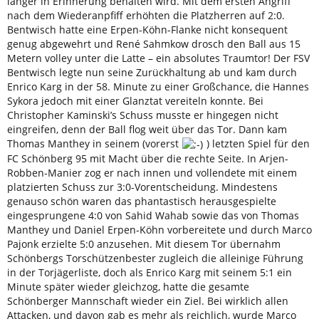
länger in Erinnerung behalten wird. Mit dem ersten Angriff
nach dem Wiederanpfiff erhöhten die Platzherren auf 2:0.
Bentwisch hatte eine Erpen-Köhn-Flanke nicht konsequent
genug abgewehrt und René Sahmkow drosch den Ball aus 15
Metern volley unter die Latte – ein absolutes Traumtor! Der FSV
Bentwisch legte nun seine Zurückhaltung ab und kam durch
Enrico Karg in der 58. Minute zu einer Großchance, die Hannes
Sykora jedoch mit einer Glanztat vereiteln konnte. Bei
Christopher Kaminski’s Schuss musste er hingegen nicht
eingreifen, denn der Ball flog weit über das Tor. Dann kam
Thomas Manthey in seinem (vorerst
) letzten Spiel für den
FC Schönberg 95 mit Macht über die rechte Seite. In Arjen-
Robben-Manier zog er nach innen und vollendete mit einem
platzierten Schuss zur 3:0-Vorentscheidung. Mindestens
genauso schön waren das phantastisch herausgespielte
eingesprungene 4:0 von Sahid Wahab sowie das von Thomas
Manthey und Daniel Erpen-Köhn vorbereitete und durch Marco
Pajonk erzielte 5:0 anzusehen. Mit diesem Tor übernahm
Schönbergs Torschützenbester zugleich die alleinige Führung
in der Torjägerliste, doch als Enrico Karg mit seinem 5:1 ein
Minute später wieder gleichzog, hatte die gesamte
Schönberger Mannschaft wieder ein Ziel. Bei wirklich allen
Attacken, und davon gab es mehr als reichlich, wurde Marco