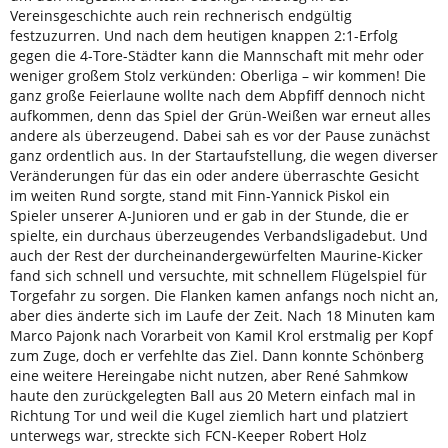
Vereinsgeschichte auch rein rechnerisch endgültig
festzuzurren. Und nach dem heutigen knappen 2:1-Erfolg
gegen die 4-Tore-Städter kann die Mannschaft mit mehr oder
weniger großem Stolz verkünden: Oberliga – wir kommen! Die
ganz große Feierlaune wollte nach dem Abpfiff dennoch nicht
aufkommen, denn das Spiel der Grün-Weißen war erneut alles
andere als überzeugend. Dabei sah es vor der Pause zunächst
ganz ordentlich aus. In der Startaufstellung, die wegen diverser
Veränderungen für das ein oder andere überraschte Gesicht
im weiten Rund sorgte, stand mit Finn-Yannick Piskol ein
Spieler unserer A-Junioren und er gab in der Stunde, die er
spielte, ein durchaus überzeugendes Verbandsligadebut. Und
auch der Rest der durcheinandergewürfelten Maurine-Kicker
fand sich schnell und versuchte, mit schnellem Flügelspiel für
Torgefahr zu sorgen. Die Flanken kamen anfangs noch nicht an,
aber dies änderte sich im Laufe der Zeit. Nach 18 Minuten kam
Marco Pajonk nach Vorarbeit von Kamil Krol erstmalig per Kopf
zum Zuge, doch er verfehlte das Ziel. Dann konnte Schönberg
eine weitere Hereingabe nicht nutzen, aber René Sahmkow
haute den zurückgelegten Ball aus 20 Metern einfach mal in
Richtung Tor und weil die Kugel ziemlich hart und platziert
unterwegs war, streckte sich FCN-Keeper Robert Holz