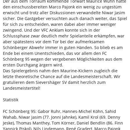
Der aus dem Torraum kommende Torwart Maurice Wühn hatte
den einschussbereiten Marco Pajonk ein wenig zu ungestüm
erwischt und trotz aller Diskussionen verwandelte Niwar Jasim
sicher. Die Gastgeber versuchten auch danach weiter, das Spiel
für sich zu entscheiden, waren dabei aber immer weniger
zwingend. Und der VFC Anklam konnte sich in der
Schlussphase zwar deutlich mehr Spielanteile erkämpfen, war
aber spätestens vor dem Tor bei der aufmerksamen
Schönberger Abwehr immer in guten Händen. So blieb es am
Ende bei einem Unentschieden, das vor allem den FC
Schönberg 95 wegen der vergebenen Möglichkeiten aus dem
ersten Durchgang ärgern wird.
Das Spielergebnis nahm den Maurine-Kickern zugleich die
letzte theoretische Chance auf die Landesmeisterschaft. Wir
gratulieren dem Sievershäger SV damit herzlich zum
Landesmeistertitel!
Statistik
FC Schönberg 95: Gabor Ruhr, Hannes-Michel Köhn, Sahid
Wahab, Niwar Jasim (77. Jonni Jahnke), Kamil Krol (69. Denny
Jeske), Thomas Manthey, Tom Körner, Daniel Bendlin (86. Finn
Yannick Piskol), Nils Lindemann, René Gradert, Marco Pajonk