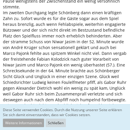
Pause wenigstens der Zwischenstand ein wenig versöhnlich
stimmte.
Im zweiten Durchgang legte Schönberg dann einen kräftigen
Zahn zu. Sofort wurde es für die Gäste sogar aus dem Spiel
heraus brenzlig, auch wenn Fehlabspiele, weiterhin engagierte
Bützower und der sich nicht direkt im Bestzustand befindliche
Platz den Spielfluss immer noch erheblich behinderten. Aber
der stramme Schuss von Niwar Jasim in der 52. Minute wurde
von André Krüger schon sensationell geklärt und auch bei
Marco Pajonk fehlte aus spitzem Winkel nicht viel. Dann vergab
der freistehende Fabian Kolodzick nach guter Vorarbeit von
Niwar Jasim und Marco Pajonk ein wenig überhastet (57.). Eine
Schrecksekunde in der 64. Minute brachte aus Schönberger
Sicht Glück und Unglück in einer einzigen Szene. Glück weil
Schiedsrichter Ludwig keinen Foulelfmeter pfiff, als Gabor Ruhr
gegen Alexander Dietrich wohl ein wenig zu spät kam, Unglück
weil Gabor Ruhr sich beim Zusammenprall verletzte und sich
deswegen auch nach dem Abpfiff noch humpelnd fortbewegte.
Beim TSV, der bis dahin unglaublich viel Aufwand betrieben
Diese Seite verwendet Cookies. Durch die Nutzung unserer Seite erklären
hatte, schwanden dann mehr und mehr die Kräfte und so
Sie sich damit einverstanden, dass wir Cookies setzen.
konnten die Maurine-Kicker in der Schlussphase doch noch
einen standesgemäßen Sieg herausschießen. Niwar Jasim
Weitere Informationen
Schließen
haute beim unendlichen Versuch, den Ball über gefühlte 27