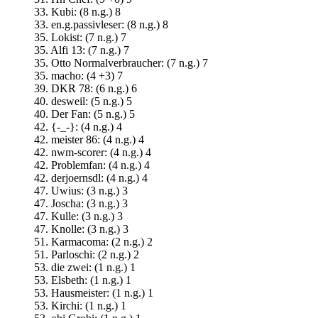
33. Kubi: (8 n.g.) 8
33. en.g.passivleser: (8 n.g.) 8
35. Lokist: (7 n.g.) 7
35. Alfi 13: (7 n.g.) 7
35. Otto Normalverbraucher: (7 n.g.) 7
35. macho: (4 +3) 7
39. DKR 78: (6 n.g.) 6
40. desweil: (5 n.g.) 5
40. Der Fan: (5 n.g.) 5
42. {-_-}: (4 n.g.) 4
42. meister 86: (4 n.g.) 4
42. nwm-scorer: (4 n.g.) 4
42. Problemfan: (4 n.g.) 4
42. derjoernsdl: (4 n.g.) 4
47. Uwius: (3 n.g.) 3
47. Joscha: (3 n.g.) 3
47. Kulle: (3 n.g.) 3
47. Knolle: (3 n.g.) 3
51. Karmacoma: (2 n.g.) 2
51. Parloschi: (2 n.g.) 2
53. die zwei: (1 n.g.) 1
53. Elsbeth: (1 n.g.) 1
53. Hausmeister: (1 n.g.) 1
53. Kirchi: (1 n.g.) 1