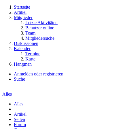
Startseite
Artikel
Mitglieder
Letzte Aktivitäten
Benutzer online
Team
Mitgliedersuche
Diskussionen
Kalender
Termine
Karte
Hangman
Anmelden oder registrieren
Suche
Alles
Alles
Artikel
Seiten
Forum