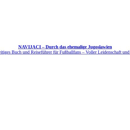
NAVIJACI – Durch das ehemalige Jugoslawien
itiges Buch und Reiseführer für Fußballfans – Voller Leidenschaft und