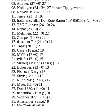
08. Alfatier: (27 +0) 27
08. Nollinger: (24 +3*) 27 *erster Tipp gewertet
08. Rot-Weiss: (24 +3) 27
11. Tusse: (23 +3) 26
12. hotte_msv alias Der Rote Baron (TV 05&06): (24 +0) 24
12. TSG Forever: (24 +0) 24
14. Rapa: (23 +0) 23
15. Melzmen: (22 +0) 22
15. Zumpe: (19 +3) 22
17. dastalent 71: (21 +0) 21
17. Taps: (20 +1) 21
19. Casa: (18 n.g.) 18
20. MVP: (17 +0) 17
21. tylla3: (15 +0) 15
22. Striker(TV 07): (13 n.g.) 13
22. Lokeeper: (13 +0) 13
22. Fisico: (13 n.g.) 13
25. Stivi: (12 n.g.) 12
25. Ruppi 94: (12 n.g.) 12
27. Mutu: (11 +0) 11
27. Don 1880: (11 +0) 11
29. nebendoz: (10 n.g.)10
29. Wolfner1977: (7 +3) 10
31. Allesfahrer: (9 n.g.) 9
31. Hn Chef: (9 +0) 9