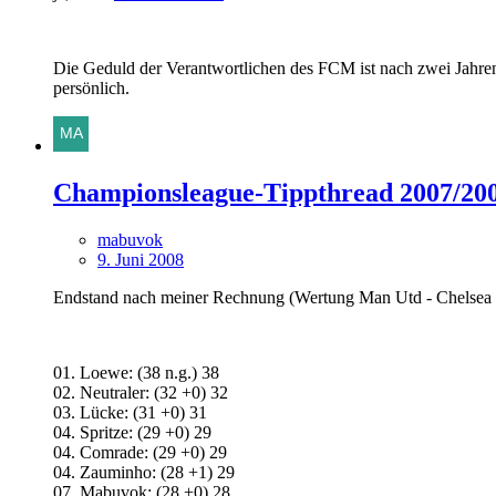
Die Geduld der Verantwortlichen des FCM ist nach zwei Jahren 
persönlich.
Championsleague-Tippthread 2007/20
mabuvok
9. Juni 2008
Endstand nach meiner Rechnung (Wertung Man Utd - Chelsea 
01. Loewe: (38 n.g.) 38
02. Neutraler: (32 +0) 32
03. Lücke: (31 +0) 31
04. Spritze: (29 +0) 29
04. Comrade: (29 +0) 29
04. Zauminho: (28 +1) 29
07. Mabuvok: (28 +0) 28