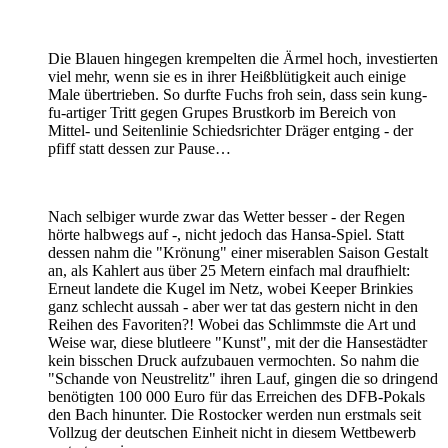
Die Blauen hingegen krempelten die Ärmel hoch, investierten
viel mehr, wenn sie es in ihrer Heißblütigkeit auch einige
Male übertrieben. So durfte Fuchs froh sein, dass sein kung-
fu-artiger Tritt gegen Grupes Brustkorb im Bereich von
Mittel- und Seitenlinie Schiedsrichter Dräger entging - der
pfiff statt dessen zur Pause…
Nach selbiger wurde zwar das Wetter besser - der Regen
hörte halbwegs auf -, nicht jedoch das Hansa-Spiel. Statt
dessen nahm die "Krönung" einer miserablen Saison Gestalt
an, als Kahlert aus über 25 Metern einfach mal draufhielt:
Erneut landete die Kugel im Netz, wobei Keeper Brinkies
ganz schlecht aussah - aber wer tat das gestern nicht in den
Reihen des Favoriten?! Wobei das Schlimmste die Art und
Weise war, diese blutleere "Kunst", mit der die Hansestädter
kein bisschen Druck aufzubauen vermochten. So nahm die
"Schande von Neustrelitz" ihren Lauf, gingen die so dringend
benötigten 100 000 Euro für das Erreichen des DFB-Pokals
den Bach hinunter. Die Rostocker werden nun erstmals seit
Vollzug der deutschen Einheit nicht in diesem Wettbewerb