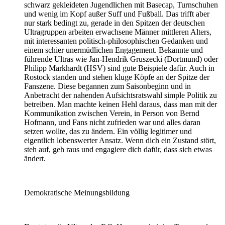
schwarz gekleideten Jugendlichen mit Basecap, Turnschuhen
und wenig im Kopf außer Suff und Fußball. Das trifft aber
nur stark bedingt zu, gerade in den Spitzen der deutschen
Ultragruppen arbeiten erwachsene Männer mittleren Alters,
mit interessanten politisch-philosophischen Gedanken und
einem schier unermüdlichen Engagement. Bekannte und
führende Ultras wie Jan-Hendrik Gruszecki (Dortmund) oder
Philipp Markhardt (HSV) sind gute Beispiele dafür. Auch in
Rostock standen und stehen kluge Köpfe an der Spitze der
Fanszene. Diese begannen zum Saisonbeginn und in
Anbetracht der nahenden Aufsichtsratswahl simple Politik zu
betreiben. Man machte keinen Hehl daraus, dass man mit der
Kommunikation zwischen Verein, in Person von Bernd
Hofmann, und Fans nicht zufrieden war und alles daran
setzen wollte, das zu ändern. Ein völlig legitimer und
eigentlich lobenswerter Ansatz. Wenn dich ein Zustand stört,
steh auf, geh raus und engagiere dich dafür, dass sich etwas
ändert.
Demokratische Meinungsbildung