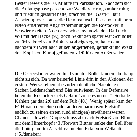
Bester Beweis die 10. Minute im Parkstadion. Nachdem sich
die Anfangsphase passend zur Waldidylle ringsumher ruhig
und friedlich gestaltet hatte, brachten die "Gäste" - laut
Ansetzung war Hansa die Heimmannschaft - schon mit ihren
ersten ernsthaften Angriffsbemühungen die Rostocker in
Schwierigkeiten. Noch erwischte Jovanovic den Ball nicht
voll mit der Hacke (9.), doch Sekunden später war Schindler
zunächst bereits an Brinkies vorbeigezogen, hatte dann,
nachdem zu weit nach außen abgetrieben, geflankt und exakt
den Kopf von Kurtaj gefunden - 1:0 für den Außenseiter.
Die Ostseestädter waren total von der Rolle, fanden überhaupt
nicht zu sich. Da war keinerlei Linie drin in den Aktionen der
gestern Weiß-Gelben, die zudem deutliche Nachteile in
Sachen Leidenschaft und Biss aufwiesen. In der Defensive
liefen die Rostocker stets Gefahr "zu schwimmen". So hatte
Kahlert gar das 2:0 auf dem Fuß (40.). Wenig später kam der
FCH nach dem einen oder anderen harmlosen Freistoß
endlich zu seinen ersten (und einzigen) erwähnenswerten
Chancen. Jeweils Grupe schloss ab: nach Freistoß von Blum
mit dem Hinterkopf (43./Torwart Bittner lenkte den Ball über
die Latte) und im Anschluss an eine Ecke von Weilandt
(45./daneben).