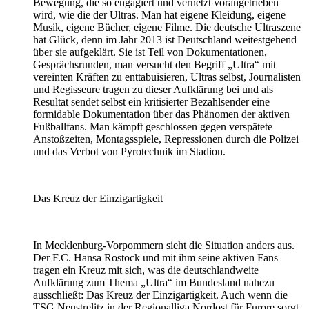
Bewegung, die so engagiert und vernetzt vorangetrieben
wird, wie die der Ultras. Man hat eigene Kleidung, eigene
Musik, eigene Bücher, eigene Filme. Die deutsche Ultraszene
hat Glück, denn im Jahr 2013 ist Deutschland weitestgehend
über sie aufgeklärt. Sie ist Teil von Dokumentationen,
Gesprächsrunden, man versucht den Begriff „Ultra“ mit
vereinten Kräften zu enttabuisieren, Ultras selbst, Journalisten
und Regisseure tragen zu dieser Aufklärung bei und als
Resultat sendet selbst ein kritisierter Bezahlsender eine
formidable Dokumentation über das Phänomen der aktiven
Fußballfans. Man kämpft geschlossen gegen verspätete
Anstoßzeiten, Montagsspiele, Repressionen durch die Polizei
und das Verbot von Pyrotechnik im Stadion.
Das Kreuz der Einzigartigkeit
In Mecklenburg-Vorpommern sieht die Situation anders aus.
Der F.C. Hansa Rostock und mit ihm seine aktiven Fans
tragen ein Kreuz mit sich, was die deutschlandweite
Aufklärung zum Thema „Ultra“ im Bundesland nahezu
ausschließt: Das Kreuz der Einzigartigkeit. Auch wenn die
TSG Neustrelitz in der Regionalliga Nordost für Furore sorgt,