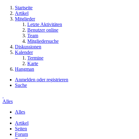
Startseite
Artikel
Mitglieder
Letzte Aktivitäten
Benutzer online
Team
Mitgliedersuche
Diskussionen
Kalender
Termine
Karte
Hangman
Anmelden oder registrieren
Suche
Alles
Alles
Artikel
Seiten
Forum