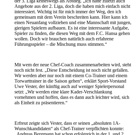
der 3. Liga keineswegs als Abstieg. „Ich hatte zuletzt auch
Angebote aus der 2. Liga, doch die haben mich einfach nicht
interessiert. Wichtig ist für mich immer der Weg, den ich
gemeinsam mit dem Verein beschreiten kann. Hier kann ich
einen Neuanfang vollziehen und eine Mannschaft mit jungen,
gierigen Spielern aufbauen. Es ist eine interessante Aufgabe,
Spieler zu finden, die diesen Weg mit dem F.C. Hansa gehen
wollen. Doch wir brauchen natürlich auch erfahrene
Führungsspieler – die Mischung muss stimmen.“
Mit wem der neue Chef-Coach zusammenarbeiten wird, steht
noch nicht fest. „Diese Entscheidung ist noch nicht gefallen.
Wir werden aber nur noch mit einem Co-Trainer und einem
Torwarttrainer in die Saison gehen“, erklärt Sport-Vorstand
Uwe Vester, der künftig auch auf weniger Spielerpersonal
setzt: „Wir werden eine klare Kader-Verschlankung
vornehmen und hoffen, dass es dann auch leichter wird, sich
als Einheit zu präsentieren.“
Erfreut zeigte sich Vester, dass er seinen „absoluten 1A-
Wunschkandidaten“ als Chef-Trainer verpflichten konnte:
„Andreas Bergmann hat schon erfolgreich in der 1. und 2.