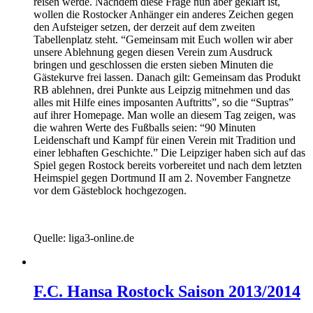
reisen werde. Nachdem diese Frage nun aber geklärt ist,
wollen die Rostocker Anhänger ein anderes Zeichen gegen
den Aufsteiger setzen, der derzeit auf dem zweiten
Tabellenplatz steht. “Gemeinsam mit Euch wollen wir aber
unsere Ablehnung gegen diesen Verein zum Ausdruck
bringen und geschlossen die ersten sieben Minuten die
Gästekurve frei lassen. Danach gilt: Gemeinsam das Produkt
RB ablehnen, drei Punkte aus Leipzig mitnehmen und das
alles mit Hilfe eines imposanten Auftritts”, so die “Suptras”
auf ihrer Homepage. Man wolle an diesem Tag zeigen, was
die wahren Werte des Fußballs seien: “90 Minuten
Leidenschaft und Kampf für einen Verein mit Tradition und
einer lebhaften Geschichte.” Die Leipziger haben sich auf das
Spiel gegen Rostock bereits vorbereitet und nach dem letzten
Heimspiel gegen Dortmund II am 2. November Fangnetze
vor dem Gästeblock hochgezogen.
Quelle: liga3-online.de
F.C. Hansa Rostock Saison 2013/2014