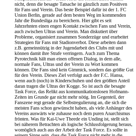
nicht, denn die besagte Tatsache ist gänzlich zum Positiven
für Fans und Verein. Das beste Beispiel dafür ist der 1. FC
Union Berlin, gerade auf dem besten Weg im kommenden
Jahr die Bundesliga zu bereichern. Hier gibt es seit
Jahrzehnten einen engen Kontakt zwischen Fans und Verein,
auch zwischen Ultras und Verein. Man diskutiert über
Probleme, organisiert zusammen Sonderzüge und erarbeitet
Strategien für Fans mit Stadionverbot. Diese arbeiten dann
z.B. gemeinnützig in der Jugendarbeit des Clubs mit und
können damit ihre Strafe verringern. Auch zum Thema
Pyrotechnik hält man einen offenen Dialog, in dem alle,
normale Fans, Ultras und der Verein zu Wort kommen
können. Die Fans sind kein Gimmick, sondern das größte Gut
für den Verein. Dieses Ziel verfolgt auch der F.C. Hansa,
wenn auch (noch) in Kinderschuhen und den größten Anteil
daran tragen die Ultras der Kogge. So ist auch die besagte
Task Force, das Relikt aus kommunikationslosen Hofmann-
Zeiten im Grunde gar nicht mehr nötig. Im Gegenteil, der
Fanszene regt gerade die Selbstregulierung an, die sich die
meisten Fans schon gewünscht haben, als viele Anhänger des
Vereins auswärts wie zuhause noch dem puren Anarchismus
frönten. Was für Kai-Uwe Theede ein Unding ist, stellt sich
bei näherem Betrachten als logische Schlussfolgerung heraus,
womöglich auch aus der Arbeit der Task Force. Es sollte in
seinem Sinne sein, dass die Task Force nicht mehr in die