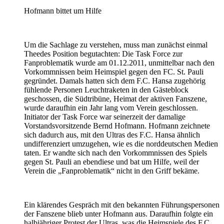
Hofmann bittet um Hilfe
Um die Sachlage zu verstehen, muss man zunächst einmal
Theedes Position begutachten: Die Task Force zur
Fanproblematik wurde am 01.12.2011, unmittelbar nach den
Vorkommnissen beim Heimspiel gegen den FC. St. Pauli
gegründet. Damals hatten sich dem F.C. Hansa zugehörig
fühlende Personen Leuchtraketen in den Gästeblock
geschossen, die Südtribüne, Heimat der aktiven Fanszene,
wurde daraufhin ein Jahr lang vom Verein geschlossen.
Initiator der Task Force war seinerzeit der damalige
Vorstandsvorsitzende Bernd Hofmann. Hofmann zeichnete
sich dadurch aus, mit den Ultras des F.C. Hansa ähnlich
undifferenziert umzugehen, wie es die norddeutschen Medien
taten. Er wandte sich nach den Vorkommnissen des Spiels
gegen St. Pauli an ebendiese und bat um Hilfe, weil der
Verein die „Fanproblematik“ nicht in den Griff bekäme.
Ein klärendes Gespräch mit den bekannten Führungspersonen
der Fanszene blieb unter Hofmann aus. Daraufhin folgte ein
halbjähriger Protest der Ultras, was die Heimspiele des F.C.