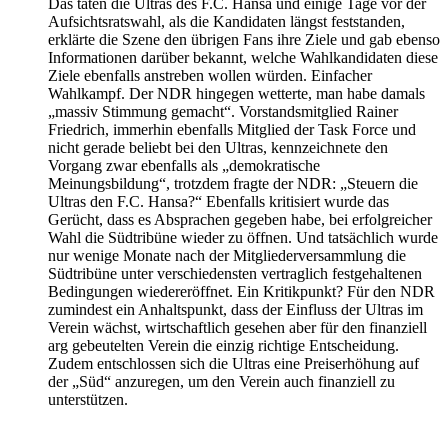
Das taten die Ultras des F.C. Hansa und einige Tage vor der
Aufsichtsratswahl, als die Kandidaten längst feststanden,
erklärte die Szene den übrigen Fans ihre Ziele und gab ebenso
Informationen darüber bekannt, welche Wahlkandidaten diese
Ziele ebenfalls anstreben wollen würden. Einfacher
Wahlkampf. Der NDR hingegen wetterte, man habe damals
„massiv Stimmung gemacht“. Vorstandsmitglied Rainer
Friedrich, immerhin ebenfalls Mitglied der Task Force und
nicht gerade beliebt bei den Ultras, kennzeichnete den
Vorgang zwar ebenfalls als „demokratische
Meinungsbildung“, trotzdem fragte der NDR: „Steuern die
Ultras den F.C. Hansa?“ Ebenfalls kritisiert wurde das
Gerücht, dass es Absprachen gegeben habe, bei erfolgreicher
Wahl die Südtribüne wieder zu öffnen. Und tatsächlich wurde
nur wenige Monate nach der Mitgliederversammlung die
Südtribüne unter verschiedensten vertraglich festgehaltenen
Bedingungen wiedereröffnet. Ein Kritikpunkt? Für den NDR
zumindest ein Anhaltspunkt, dass der Einfluss der Ultras im
Verein wächst, wirtschaftlich gesehen aber für den finanziell
arg gebeutelten Verein die einzig richtige Entscheidung.
Zudem entschlossen sich die Ultras eine Preiserhöhung auf
der „Süd“ anzuregen, um den Verein auch finanziell zu
unterstützen.