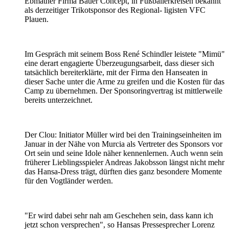
Ebmather Firma Bauer Concept, in Fußballerkreisen bekannt
als derzeitiger Trikotsponsor des Regional- ligisten VFC
Plauen.
Im Gespräch mit seinem Boss René Schindler leistete "Mimü"
eine derart engagierte Überzeugungsarbeit, dass dieser sich
tatsächlich bereiterklärte, mit der Firma den Hanseaten in
dieser Sache unter die Arme zu greifen und die Kosten für das
Camp zu übernehmen. Der Sponsoringvertrag ist mittlerweile
bereits unterzeichnet.
Der Clou: Initiator Müller wird bei den Trainingseinheiten im
Januar in der Nähe von Murcia als Vertreter des Sponsors vor
Ort sein und seine Idole näher kennenlernen. Auch wenn sein
früherer Lieblingsspieler Andreas Jakobsson längst nicht mehr
das Hansa-Dress trägt, dürften dies ganz besondere Momente
für den Vogtländer werden.
"Er wird dabei sehr nah am Geschehen sein, dass kann ich
jetzt schon versprechen", so Hansas Pressesprecher Lorenz