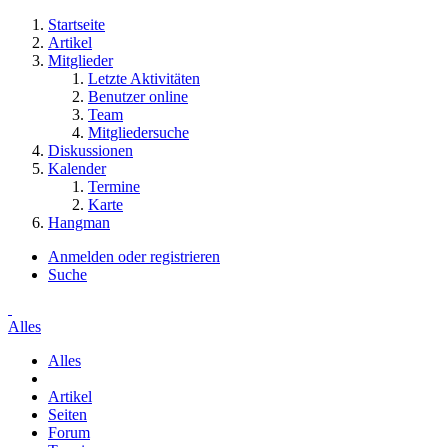
Startseite
Artikel
Mitglieder
Letzte Aktivitäten
Benutzer online
Team
Mitgliedersuche
Diskussionen
Kalender
Termine
Karte
Hangman
Anmelden oder registrieren
Suche
Alles
Alles
Artikel
Seiten
Forum