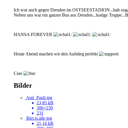
Ich war auch gegen Dresden im OSTSEESTADION...hab sogar noc
Neben uns war ein ganzer Bus aus Dresden...lustige Truppe...Bi
HANSA FOREVER
Heute Abend machen wir den Aufstieg perfekt
Ciao
Bilder
Anti_Pauli.jpg
23,85 kB
300×230
231
Bier.is.alle.jpg
21,16 kB