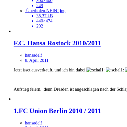
300×400
249
Überholen.NEIN!.jpg
35,37 kB
440×474
292
F.C. Hansa Rostock 2010/2011
hansadelf
8. April 2011
Jetzt isset ausverkauft..und ich bin dabei
Aufstieg feiern...denn Dresden ist angeschlagen nach der Schla
1.FC Union Berlin 2010 / 2011
hansadelf