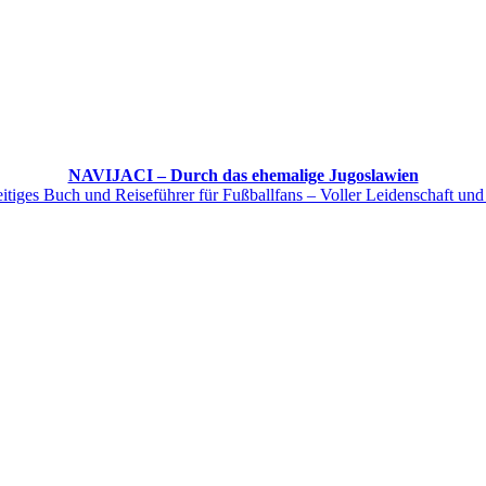
NAVIJACI – Durch das ehemalige Jugoslawien
itiges Buch und Reiseführer für Fußballfans – Voller Leidenschaft und