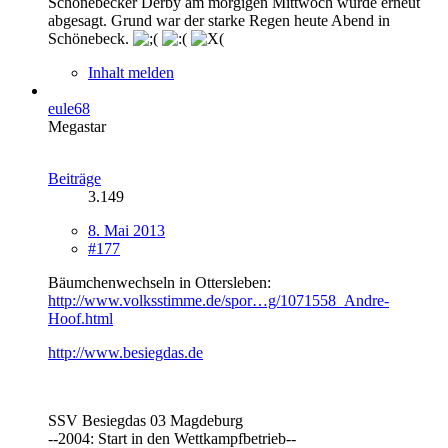
Schönebecker Derby am morgigen Mittwoch wurde erneut
abgesagt. Grund war der starke Regen heute Abend in
Schönebeck.
Inhalt melden
eule68
Megastar
Beiträge
3.149
8. Mai 2013
#177
Bäumchenwechseln in Ottersleben:
http://www.volksstimme.de/spor…g/1071558_Andre-
Hoof.html
http://www.besiegdas.de
SSV Besiegdas 03 Magdeburg
--2004: Start in den Wettkampfbetrieb--