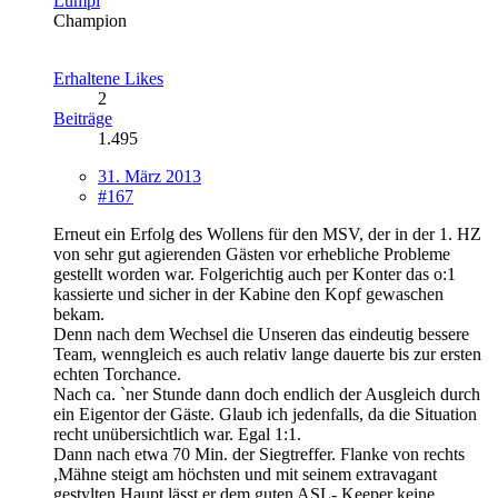
Lumpi
Champion
Erhaltene Likes
2
Beiträge
1.495
31. März 2013
#167
Erneut ein Erfolg des Wollens für den MSV, der in der 1. HZ
von sehr gut agierenden Gästen vor erhebliche Probleme
gestellt worden war. Folgerichtig auch per Konter das o:1
kassierte und sicher in der Kabine den Kopf gewaschen
bekam.
Denn nach dem Wechsel die Unseren das eindeutig bessere
Team, wenngleich es auch relativ lange dauerte bis zur ersten
echten Torchance.
Nach ca. `ner Stunde dann doch endlich der Ausgleich durch
ein Eigentor der Gäste. Glaub ich jedenfalls, da die Situation
recht unübersichtlich war. Egal 1:1.
Dann nach etwa 70 Min. der Siegtreffer. Flanke von rechts
,Mähne steigt am höchsten und mit seinem extravagant
gestylten Haupt lässt er dem guten ASL- Keeper keine