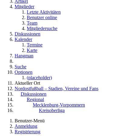
Artikel
Mitglieder
Letzte Aktivitäten
Benutzer online
Team
Mitgliedersuche
Diskussionen
Kalender
Termine
Karte
Hangman
Suche
Optionen
(placeholder)
Aktueller Ort
Nordostfußball – Stadien, Vereine und Fans
Diskussionen
Regional
Mecklenburg-Vorpommern
Kreisoberliga
Benutzer-Menü
Anmeldung
Registrierung