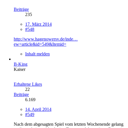
Beiträge
235
17. März 2014
#548
http://www.hagenowersv.de/inde…
ew=article&id=549&Itemid=
Inhalt melden
B-King
Kaiser
Erhaltene Likes
22
Beiträge
6.169
14. April 2014
#549
Nach dem abgesagten Spiel vom letzten Wochenende gelang