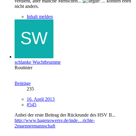
verdient, aber manche Menschen...
... können eben
nicht anders.
Inhalt melden
schlanke Wuchtbrumme
Routinier
Beiträge
235
16. April 2013
#545
Anbei der erste Beitrag der Rückrunde des HSV II...
http://www.hagenowersv.de/inde…richte-
2maennermannschaft