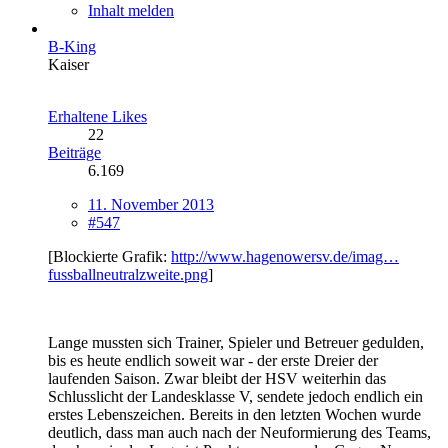
Inhalt melden
B-King
Kaiser
Erhaltene Likes
22
Beiträge
6.169
11. November 2013
#547
[Blockierte Grafik:
http://www.hagenowersv.de/imag…
fussballneutralzweite.png
]
Lange mussten sich Trainer, Spieler und Betreuer gedulden,
bis es heute endlich soweit war - der erste Dreier der
laufenden Saison. Zwar bleibt der HSV weiterhin das
Schlusslicht der Landesklasse V, sendete jedoch endlich ein
erstes Lebenszeichen. Bereits in den letzten Wochen wurde
deutlich, dass man auch nach der Neuformierung des Teams,