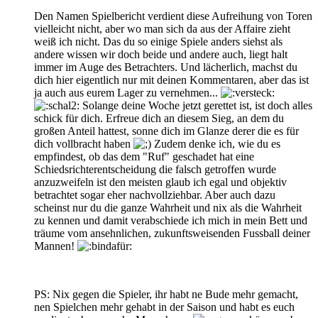
Den Namen Spielbericht verdient diese Aufreihung von Toren
vielleicht nicht, aber wo man sich da aus der Affaire zieht
weiß ich nicht. Das du so einige Spiele anders siehst als
andere wissen wir doch beide und andere auch, liegt halt
immer im Auge des Betrachters. Und lächerlich, machst du
dich hier eigentlich nur mit deinen Kommentaren, aber das ist
ja auch aus eurem Lager zu vernehmen...
Solange deine Woche jetzt gerettet ist, ist doch alles
schick für dich. Erfreue dich an diesem Sieg, an dem du
großen Anteil hattest, sonne dich im Glanze derer die es für
dich vollbracht haben
Zudem denke ich, wie du es
empfindest, ob das dem "Ruf" geschadet hat eine
Schiedsrichterentscheidung die falsch getroffen wurde
anzuzweifeln ist den meisten glaub ich egal und objektiv
betrachtet sogar eher nachvollziehbar. Aber auch dazu
scheinst nur du die ganze Wahrheit und nix als die Wahrheit
zu kennen und damit verabschiede ich mich in mein Bett und
träume vom ansehnlichen, zukunftsweisenden Fussball deiner
Mannen!
PS: Nix gegen die Spieler, ihr habt ne Bude mehr gemacht,
nen Spielchen mehr gehabt in der Saison und habt es euch