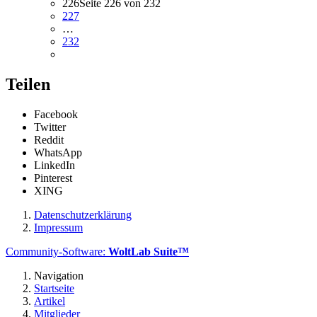
226
Seite 226 von 232
227
…
232
Teilen
Facebook
Twitter
Reddit
WhatsApp
LinkedIn
Pinterest
XING
Datenschutzerklärung
Impressum
Community-Software:
WoltLab Suite™
Navigation
Startseite
Artikel
Mitglieder