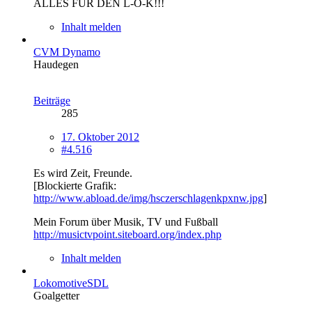
ALLES FÜR DEN L-O-K!!!
Inhalt melden
CVM Dynamo
Haudegen
Beiträge
285
17. Oktober 2012
#4.516
Es wird Zeit, Freunde.
[Blockierte Grafik:
http://www.abload.de/img/hsczerschlagenkpxnw.jpg
]
Mein Forum über Musik, TV und Fußball
http://musictvpoint.siteboard.org/index.php
Inhalt melden
LokomotiveSDL
Goalgetter