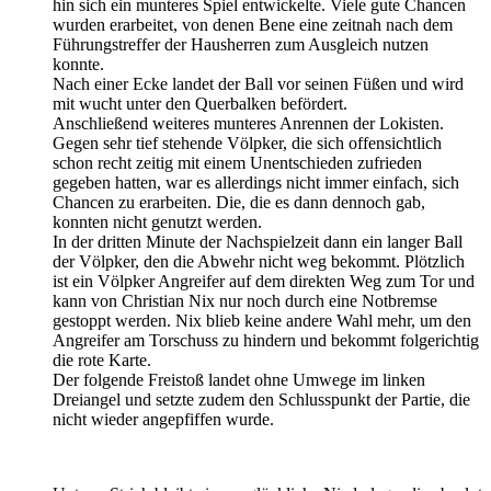
hin sich ein munteres Spiel entwickelte. Viele gute Chancen
wurden erarbeitet, von denen Bene eine zeitnah nach dem
Führungstreffer der Hausherren zum Ausgleich nutzen
konnte.
Nach einer Ecke landet der Ball vor seinen Füßen und wird
mit wucht unter den Querbalken befördert.
Anschließend weiteres munteres Anrennen der Lokisten.
Gegen sehr tief stehende Völpker, die sich offensichtlich
schon recht zeitig mit einem Unentschieden zufrieden
gegeben hatten, war es allerdings nicht immer einfach, sich
Chancen zu erarbeiten. Die, die es dann dennoch gab,
konnten nicht genutzt werden.
In der dritten Minute der Nachspielzeit dann ein langer Ball
der Völpker, den die Abwehr nicht weg bekommt. Plötzlich
ist ein Völpker Angreifer auf dem direkten Weg zum Tor und
kann von Christian Nix nur noch durch eine Notbremse
gestoppt werden. Nix blieb keine andere Wahl mehr, um den
Angreifer am Torschuss zu hindern und bekommt folgerichtig
die rote Karte.
Der folgende Freistoß landet ohne Umwege im linken
Dreiangel und setzte zudem den Schlusspunkt der Partie, die
nicht wieder angepfiffen wurde.