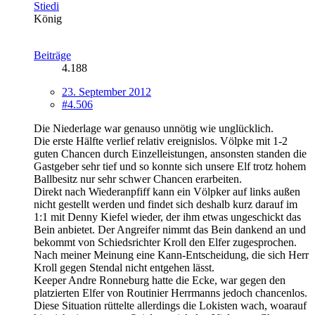
Stiedi
König
Beiträge
4.188
23. September 2012
#4.506
Die Niederlage war genauso unnötig wie unglücklich.
Die erste Hälfte verlief relativ ereignislos. Völpke mit 1-2
guten Chancen durch Einzelleistungen, ansonsten standen die
Gastgeber sehr tief und so konnte sich unsere Elf trotz hohem
Ballbesitz nur sehr schwer Chancen erarbeiten.
Direkt nach Wiederanpfiff kann ein Völpker auf links außen
nicht gestellt werden und findet sich deshalb kurz darauf im
1:1 mit Denny Kiefel wieder, der ihm etwas ungeschickt das
Bein anbietet. Der Angreifer nimmt das Bein dankend an und
bekommt von Schiedsrichter Kroll den Elfer zugesprochen.
Nach meiner Meinung eine Kann-Entscheidung, die sich Herr
Kroll gegen Stendal nicht entgehen lässt.
Keeper Andre Ronneburg hatte die Ecke, war gegen den
platzierten Elfer von Routinier Herrmanns jedoch chancenlos.
Diese Situation rüttelte allerdings die Lokisten wach, woarauf