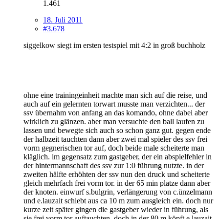
1.461
18. Juli 2011
#3.678
siggelkow siegt im ersten testspiel mit 4:2 in groß buchholz
ohne eine trainingeinheit machte man sich auf die reise, und
auch auf ein gelernten torwart musste man verzichten... der
ssv übernahm von anfang an das komando, ohne dabei aber
wirklich zu glänzen. aber man versuchte den ball laufen zu
lassen und bewegte sich auch so schon ganz gut. gegen ende
der halbzeit tauchten dann aber zwei mal spieler des ssv frei
vorm gegnerischen tor auf, doch beide male scheiterte man
kläglich. im gegensatz zum gastgeber, der ein abspielfehler in
der hintermannschaft des ssv zur 1:0 führung nutzte. in der
zweiten hälfte erhöhten der ssv nun den druck und scheiterte
gleich mehrfach frei vorm tor. in der 65 min platze dann aber
der knoten. einwurf s.bulgrin, verlängerung von c.ünzelmann
und e.lauzait schiebt aus ca 10 m zum ausgleich ein. doch nur
kurze zeit später gingen die gastgeber wieder in führung, als
sie frei vorm tor auftauchten. doch in der 80 m köpft e.lauzait