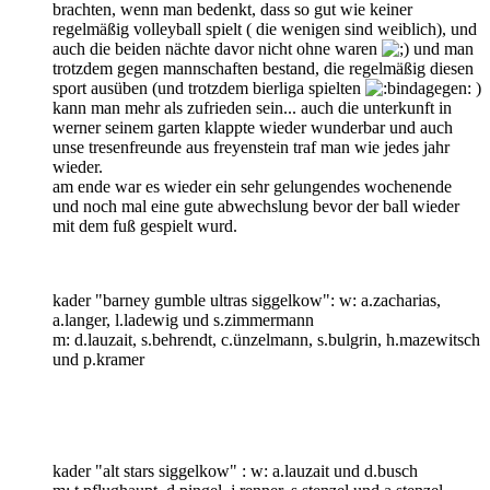
brachten, wenn man bedenkt, dass so gut wie keiner
regelmäßig volleyball spielt ( die wenigen sind weiblich), und
auch die beiden nächte davor nicht ohne waren
und man
trotzdem gegen mannschaften bestand, die regelmäßig diesen
sport ausüben (und trotzdem bierliga spielten
)
kann man mehr als zufrieden sein... auch die unterkunft in
werner seinem garten klappte wieder wunderbar und auch
unse tresenfreunde aus freyenstein traf man wie jedes jahr
wieder.
am ende war es wieder ein sehr gelungendes wochenende
und noch mal eine gute abwechslung bevor der ball wieder
mit dem fuß gespielt wurd.
kader "barney gumble ultras siggelkow": w: a.zacharias,
a.langer, l.ladewig und s.zimmermann
m: d.lauzait, s.behrendt, c.ünzelmann, s.bulgrin, h.mazewitsch
und p.kramer
kader "alt stars siggelkow" : w: a.lauzait und d.busch