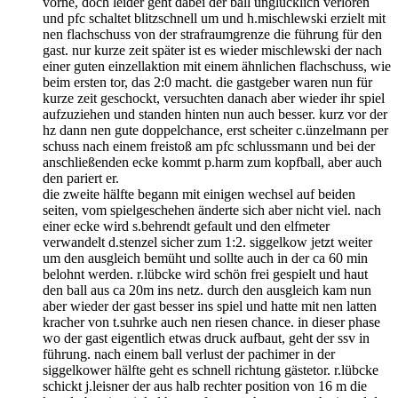
vorne, doch leider geht dabei der ball unglücklich verloren
und pfc schaltet blitzschnell um und h.mischlewski erzielt mit
nen flachschuss von der strafraumgrenze die führung für den
gast. nur kurze zeit später ist es wieder mischlewski der nach
einer guten einzellaktion mit einem ähnlichen flachschuss, wie
beim ersten tor, das 2:0 macht. die gastgeber waren nun für
kurze zeit geschockt, versuchten danach aber wieder ihr spiel
aufzuziehen und standen hinten nun auch besser. kurz vor der
hz dann nen gute doppelchance, erst scheiter c.ünzelmann per
schuss nach einem freistoß am pfc schlussmann und bei der
anschließenden ecke kommt p.harm zum kopfball, aber auch
den pariert er.
die zweite hälfte begann mit einigen wechsel auf beiden
seiten, vom spielgeschehen änderte sich aber nicht viel. nach
einer ecke wird s.behrendt gefault und den elfmeter
verwandelt d.stenzel sicher zum 1:2. siggelkow jetzt weiter
um den ausgleich bemüht und sollte auch in der ca 60 min
belohnt werden. r.lübcke wird schön frei gespielt und haut
den ball aus ca 20m ins netz. durch den ausgleich kam nun
aber wieder der gast besser ins spiel und hatte mit nen latten
kracher von t.suhrke auch nen riesen chance. in dieser phase
wo der gast eigentlich etwas druck aufbaut, geht der ssv in
führung. nach einem ball verlust der pachimer in der
siggelkower hälfte geht es schnell richtung gästetor. r.lübcke
schickt j.leisner der aus halb rechter position von 16 m die