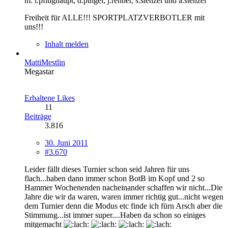
m: t.pflughaupt, d.pingel, j.renner, s.stenzel und a.stenzel
Freiheit für ALLE!!! SPORTPLATZVERBOTLER mit
uns!!!
Inhalt melden
MattiMestlin
Megastar
Erhaltene Likes
11
Beiträge
3.816
30. Juni 2011
#3.670
Leider fällt dieses Turnier schon seid Jahren für uns
flach...haben dann immer schon BotB im Kopf und 2 so
Hammer Wochenenden nacheinander schaffen wir nicht...Die
Jahre die wir da waren, waren immer richtig gut...nicht wegen
dem Turnier denn die Modus etc finde ich fürn Arsch aber die
Stimmung...ist immer super....Haben da schon so einiges
mitgemacht