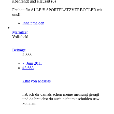
s.behrendt und e.lauzait (6)
Freiheit für ALLE!!! SPORTPLATZVERBOTLER mit
uns!!!
Inhalt melden
Marnitzer
Volksheld
Beiträge
2.338
7. Juni 2011
#3.663
Zitat von Messias
hab ich dir damals schon meine meinung gesagt
und da brauchst du auch nicht mit schulden usw
kommen...