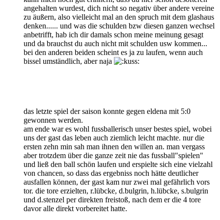
angehalten wurdest, dich nicht so negativ über andere vereine
zu äußern, also vielleicht mal an den spruch mit dem glashaus
denken...... und was die schulden bzw diesen ganzen wechsel
anbetrifft, hab ich dir damals schon meine meinung gesagt
und da brauchst du auch nicht mit schulden usw kommen...
bei den anderen beiden scheint es ja zu laufen, wenn auch
bissel umständlich, aber naja
das letzte spiel der saison konnte gegen eldena mit 5:0
gewonnen werden.
am ende war es wohl fussballerisch unser bestes spiel, wobei
uns der gast das leben auch ziemlich leicht machte. nur die
ersten zehn min sah man ihnen den willen an. man vergass
aber trotzdem über die ganze zeit nie das fussball"spielen"
und ließ den ball schön laufen und erspielte sich eine vielzahl
von chancen, so dass das ergebniss noch hätte deutlicher
ausfallen können, der gast kam nur zwei mal gefährlich vors
tor. die tore erzielten, r.lübcke, d.bulgrin, h.lübcke, s.bulgrin
und d.stenzel per direkten freistoß, nach dem er die 4 tore
davor alle direkt vorbereitet hatte.