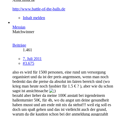
Ansichtssiche
http://www.battle-of-the-balls.de
Inhalt melden
Messias
Matchwinner
Beiträge
1.461
7. Juli 2011
#3.675
also es wird für 1500 personen, eine rund um versorgung
organisiert und da ist der preis angemssen, wenn man noch
bedenkt das die preise da absolut im fairen bereich sind (wo
krieg man heute noch fassbier für 1.5 € ? ), aber wie du schon
sagst ist ansichtssache
bezahl aber lieber da meine 100€ anstatt bei irgendeinem
hallenturnier 50€, für 4h, wo du angst um deine gesundheit
haben musst und am ende mit nix da stehst!!! weil eig soll es
doch um spaß gehen und das ist vielleicht auch der grund,
warum da die kaution schon bei der anmeldung ausgezahlt