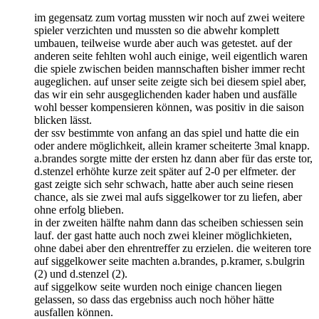
im gegensatz zum vortag mussten wir noch auf zwei weitere
spieler verzichten und mussten so die abwehr komplett
umbauen, teilweise wurde aber auch was getestet. auf der
anderen seite fehlten wohl auch einige, weil eigentlich waren
die spiele zwischen beiden mannschaften bisher immer recht
augeglichen. auf unser seite zeigte sich bei diesem spiel aber,
das wir ein sehr ausgeglichenden kader haben und ausfälle
wohl besser kompensieren können, was positiv in die saison
blicken lässt.
der ssv bestimmte von anfang an das spiel und hatte die ein
oder andere möglichkeit, allein kramer scheiterte 3mal knapp.
a.brandes sorgte mitte der ersten hz dann aber für das erste tor,
d.stenzel erhöhte kurze zeit später auf 2-0 per elfmeter. der
gast zeigte sich sehr schwach, hatte aber auch seine riesen
chance, als sie zwei mal aufs siggelkower tor zu liefen, aber
ohne erfolg blieben.
in der zweiten hälfte nahm dann das scheiben schiessen sein
lauf. der gast hatte auch noch zwei kleiner möglichkieten,
ohne dabei aber den ehrentreffer zu erzielen. die weiteren tore
auf siggelkower seite machten a.brandes, p.kramer, s.bulgrin
(2) und d.stenzel (2).
auf siggelkow seite wurden noch einige chancen liegen
gelassen, so dass das ergebniss auch noch höher hätte
ausfallen können.