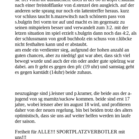
nach einer freistoßflanke von d.stenzel den ausgleich. auf der
anderen seite sprang nur noch ein lattentreffer heraus. kurz
vor schluss taucht h.mazewitsch nach schönem pass von
s.bulgrin frei vorm tor auf und macht es im gegensatz zu
seinen mitspielern besser und verwandelt zum 3:2. mit der
letzen situation im spiel erzielt s.bulgrin dann noch das 4:2, als
der schlussmann von groß buchholz ein schuss von r.lübcke
nicht festhalten kann und er abstaubt.
am ende ein verdienter sieg, aufgrund der hohen anzahl an
guten chancen, aber zu niedrig! gut war aber, dass sich viel
bewegt wurde und auch der ein oder ander gute spielzug war
dabei. am fr geht es gegen den pfc (19 uhr) und samstag geht
es gegen karstädt (14uhr) beide zuhaus.
neuzugänge sind j.leisner und p.kramer, die beide aus der a-
jugend von sg marnitz/suckow kommen. beide sind erst 17
jahre, wobei leisner aber im august 18 wird, und profitieren
daher von der neuen regelung. bin bei beiden trotz des alters
optimistisch, dass sie uns auf weiter helfen werden im laufe
der saison.
Freiheit für ALLE!!! SPORTPLATZVERBOTLER mit
uns!!!