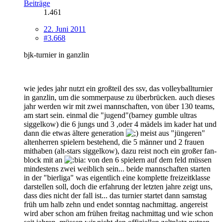
Beiträge
1.461
22. Juni 2011
#3.668
bjk-turnier in ganzlin
wie jedes jahr nutzt ein großteil des ssv, das volleyballturnier
in ganzlin, um die sommerpause zu überbrücken. auch dieses
jahr werden wir mit zwei mannschaften, von über 130 teams,
am start sein. einmal die "jugend"(barney gumble ultras
siggelkow) die 6 jungs und 3 ,oder 4 mädels im kader hat und
dann die etwas ältere generation
meist aus "jüngeren"
altenherren spielern bestehend, die 5 männer und 2 frauen
mithaben (alt-stars siggelkow), dazu reist noch ein großer fan-
block mit an
von den 6 spielern auf dem feld müssen
mindestens zwei weiblich sein... beide mannschaften starten
in der "bierliga" was eigentlich eine komplette freizeitklasse
darstellen soll, doch die erfahrung der letzten jahre zeigt uns,
dass dies nicht der fall ist... das turnier startet dann samstag
früh um halb zehn und endet sonntag nachmittag. angereist
wird aber schon am frühen freitag nachmittag und wie schon