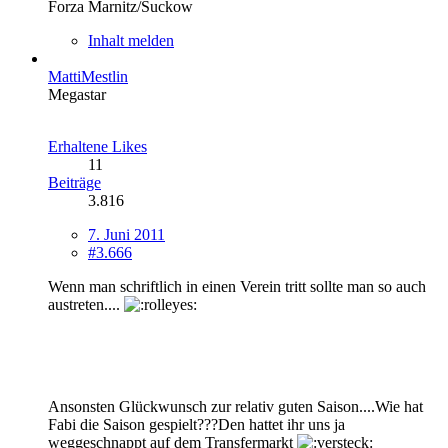
Forza Marnitz/Suckow
Inhalt melden
MattiMestlin
Megastar
Erhaltene Likes
11
Beiträge
3.816
7. Juni 2011
#3.666
Wenn man schriftlich in einen Verein tritt sollte man so auch
austreten....
Ansonsten Glückwunsch zur relativ guten Saison....Wie hat
Fabi die Saison gespielt???Den hattet ihr uns ja
weggeschnappt auf dem Transfermarkt