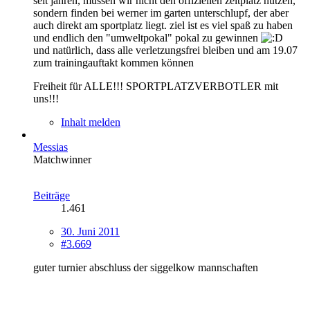
seit jahren, müssen wir nicht den offiziellen zeltplatz nutzen,
sondern finden bei werner im garten unterschlupf, der aber
auch direkt am sportplatz liegt. ziel ist es viel spaß zu haben
und endlich den "umweltpokal" pokal zu gewinnen
und natürlich, dass alle verletzungsfrei bleiben und am 19.07
zum trainingauftakt kommen können
Freiheit für ALLE!!! SPORTPLATZVERBOTLER mit
uns!!!
Inhalt melden
Messias
Matchwinner
Beiträge
1.461
30. Juni 2011
#3.669
guter turnier abschluss der siggelkow mannschaften