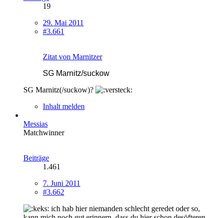
19
29. Mai 2011
#3.661
Zitat von Marnitzer
SG Marnitz/suckow
SG Marnitz(/suckow)?
Inhalt melden
Messias
Matchwinner
Beiträge
1.461
7. Juni 2011
#3.662
ich hab hier niemanden schlecht geredet oder so,
kann mich noch gut erinnern, dass du hier schon desöfteren