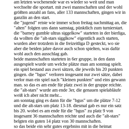
am letzten wochenende war es wieder so weit und man
wechselte die sportart. mit zwei mannschaften und der wohl
größten anzahl an fans, aller 133 mannschaften, gingen wir in
ganzlin an den start.
die "jugend" reiste wie immer schon freitag nachmittag an, die
"alten" folgten uns dann samstag, pünktlich zum turnierstart.
die "barney gumble ultras siggelkow" starteten in der bierliga,
da wollten die "alt-stars sigglkow" eigentlich auch starten,
wurden aber trotzdem in die freizeitliga D gesteckt, wo sie
aber die beiden jahre davor auch schon spielten, was dafür
wohl auch den ausschlag gab.
beide mannschaften starteten in 6er gruppe, in den dann
ausgespielt wurde um welche plätze man am sonntag spielt.
ein spiel bestand aus zwei sätzen, die jeweils bis 20 punkten
gingen. die "bgus" verloren insgesamt nur zwei sätze, dabei
verlor man ein spiel nach "kleinen punkten" und eins gewann
man. so das es am ende für platz zwei in der gruppe reichte.
die "alt-stars" wurde am ende 3er, die genauen spielabläufe
weiß ich aber nicht mehr...
am sonntag ging es dann für die "bgus" um die plätze 7-12
und die alt-stars um platz 13-18. diesmal gab es nur ein satz
bis 20. wobei es am ende für die "bgus" zu platz 9 von
insgesamt 36 mannschaften reichte und auch die "alt-stars"
belgten ein guten 14 platz von 30 mannschaften.
so das beide ein sehr gutes ergebniss mit in die heimat