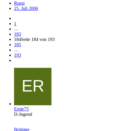
Ruesi
25. Juli 2006
1
…
183
184
Seite 184 von 193
185
…
193
Ernie75
D-Jugend
Beiträge