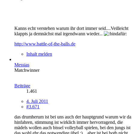
Kanns echt verstehen warum ihr dort immer seid....Veilleicht
klappts ja demnächst mal irgendwann wieder...
http://www.battle-of-the-balls.de
Inhalt melden
Messias
Matchwinner
Beiträge
1.461
4. Juli 2011
#3.671
das drumherum ist bei uns auch der hauptgrund warum wir da
hinfahren, stimmung ist wirklich immer hervorragend, die
mädels wollen auch bissel volleyball spielen, bei den jungs ist
das wohl ehr das notwendige übel ;)... aber ist bei botb nicht