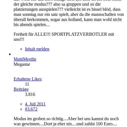
der gleiche modus??? also sa gruppen und so die
platzierungen ausspielen??? vielleicht ist es bissel blöd, dass
man sonntag nur ein satz spielt, aber da die mannschaften von
überall herkommen, sogar aus holland, kann man wohl nicht
bis abends spielen...
Freiheit für ALLE!!! SPORTPLATZVERBOTLER mit
uns!!!
Inhalt melden
MattiMestlin
Megastar
Erhaltene Likes
11
Beiträge
3.816
4. Juli 2011
#3.672
Modus im groben so richtig....Aber bei uns kannst du noch
was gewinnen....Dort ja eher nix....und zahlst 100 Euro....