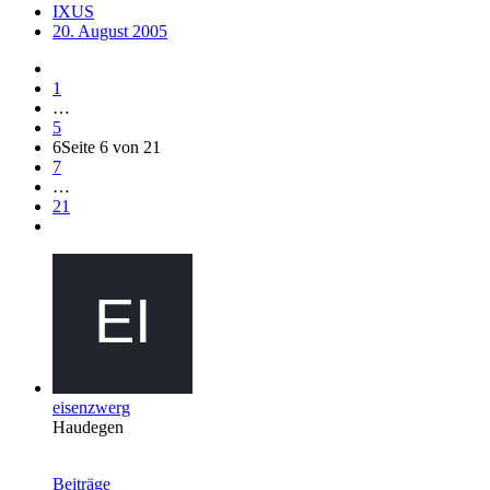
IXUS
20. August 2005
1
…
5
6
Seite 6 von 21
7
…
21
eisenzwerg
Haudegen
Beiträge