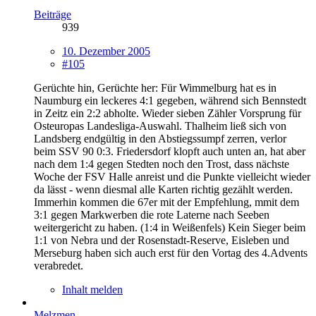
Beiträge
939
10. Dezember 2005
#105
Gerüchte hin, Gerüchte her: Für Wimmelburg hat es in
Naumburg ein leckeres 4:1 gegeben, während sich Bennstedt
in Zeitz ein 2:2 abholte. Wieder sieben Zähler Vorsprung für
Osteuropas Landesliga-Auswahl. Thalheim ließ sich von
Landsberg endgültig in den Abstiegssumpf zerren, verlor
beim SSV 90 0:3. Friedersdorf klopft auch unten an, hat aber
nach dem 1:4 gegen Stedten noch den Trost, dass nächste
Woche der FSV Halle anreist und die Punkte vielleicht wieder
da lässt - wenn diesmal alle Karten richtig gezählt werden.
Immerhin kommen die 67er mit der Empfehlung, mmit dem
3:1 gegen Markwerben die rote Laterne nach Seeben
weitergericht zu haben. (1:4 in Weißenfels) Kein Sieger beim
1:1 von Nebra und der Rosenstadt-Reserve, Eisleben und
Merseburg haben sich auch erst für den Vortag des 4.Advents
verabredet.
Inhalt melden
Melzmen