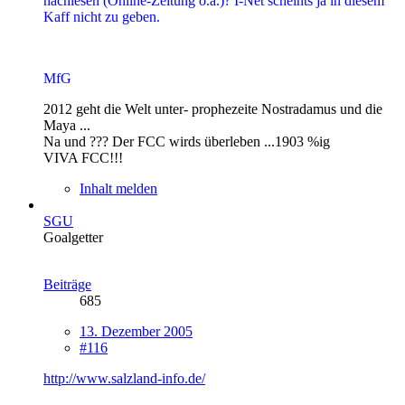
nachlesen (Online-Zeitung o.ä.)? I-Net scheints ja in diesem
Kaff nicht zu geben.
MfG
2012 geht die Welt unter- prophezeite Nostradamus und die
Maya ...
Na und ??? Der FCC wirds überleben ...1903 %ig
VIVA FCC!!!
Inhalt melden
SGU
Goalgetter
Beiträge
685
13. Dezember 2005
#116
http://www.salzland-info.de/