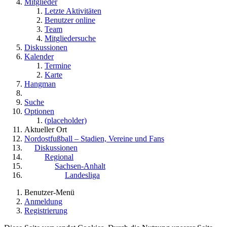
Mitglieder
Letzte Aktivitäten
Benutzer online
Team
Mitgliedersuche
Diskussionen
Kalender
Termine
Karte
Hangman
Suche
Optionen
(placeholder)
Aktueller Ort
Nordostfußball – Stadien, Vereine und Fans
Diskussionen
Regional
Sachsen-Anhalt
Landesliga
Benutzer-Menü
Anmeldung
Registrierung