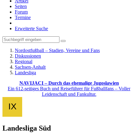
Artikel
Seiten
Forum
Termine
Erweiterte Suche
Nordostfußball – Stadien, Vereine und Fans
Diskussionen
Regional
Sachsen-Anhalt
Landesliga
NAVIJACI – Durch das ehemalige Jugoslawien
Ein 612-seitiges Buch und Reiseführer für Fußballfans – Voller
Leidenschaft und Fankultur.
Landesliga Süd