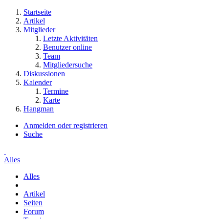
Startseite
Artikel
Mitglieder
Letzte Aktivitäten
Benutzer online
Team
Mitgliedersuche
Diskussionen
Kalender
Termine
Karte
Hangman
Anmelden oder registrieren
Suche
Alles
Alles
Artikel
Seiten
Forum