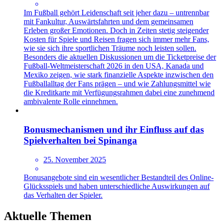
Im Fußball gehört Leidenschaft seit jeher dazu – untrennbar
mit Fankultur, Auswärtsfahrten und dem gemeinsamen
Erleben großer Emotionen. Doch in Zeiten stetig steigender
Kosten für Spiele und Reisen fragen sich immer mehr Fans,
wie sie sich ihre sportlichen Träume noch leisten sollen.
Besonders die aktuellen Diskussionen um die Ticketpreise der
Fußball-Weltmeisterschaft 2026 in den USA, Kanada und
Mexiko zeigen, wie stark finanzielle Aspekte inzwischen den
Fußballalltag der Fans prägen – und wie Zahlungsmittel wie
die Kreditkarte mit Verfügungsrahmen dabei eine zunehmend
ambivalente Rolle einnehmen.
Bonusmechanismen und ihr Einfluss auf das
Spielverhalten bei Spinanga
25. November 2025
Bonusangebote sind ein wesentlicher Bestandteil des Online-
Glücksspiels und haben unterschiedliche Auswirkungen auf
das Verhalten der Spieler.
Aktuelle Themen