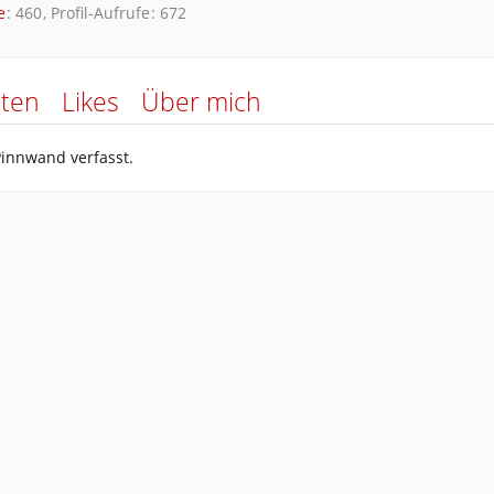
e
460
Profil-Aufrufe
672
äten
Likes
Über mich
Pinnwand verfasst.