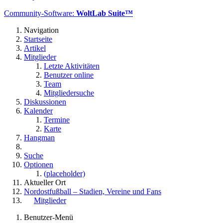
Community-Software:
WoltLab Suite™
Navigation
Startseite
Artikel
Mitglieder
Letzte Aktivitäten
Benutzer online
Team
Mitgliedersuche
Diskussionen
Kalender
Termine
Karte
Hangman
Suche
Optionen
(placeholder)
Aktueller Ort
Nordostfußball – Stadien, Vereine und Fans
Mitglieder
Benutzer-Menü