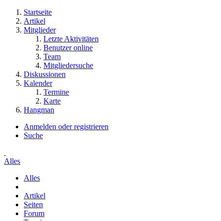
Startseite
Artikel
Mitglieder
Letzte Aktivitäten
Benutzer online
Team
Mitgliedersuche
Diskussionen
Kalender
Termine
Karte
Hangman
Anmelden oder registrieren
Suche
Alles
Alles
Artikel
Seiten
Forum