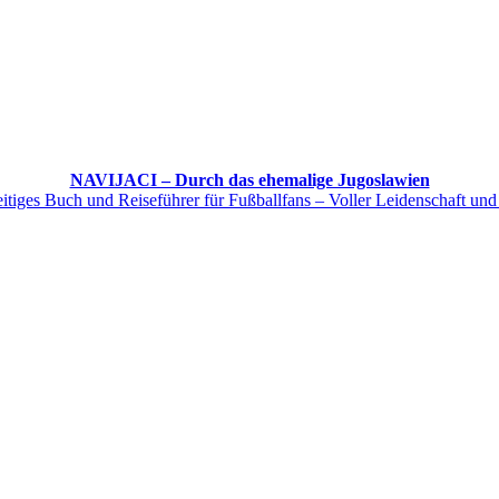
NAVIJACI – Durch das ehemalige Jugoslawien
itiges Buch und Reiseführer für Fußballfans – Voller Leidenschaft und