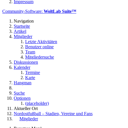
Impressum
Community-Software:
WoltLab Suite™
Navigation
Startseite
Artikel
Mitglieder
Letzte Aktivitäten
Benutzer online
Team
Mitgliedersuche
Diskussionen
Kalender
Termine
Karte
Hangman
Suche
Optionen
(placeholder)
Aktueller Ort
Nordostfußball – Stadien, Vereine und Fans
Mitglieder