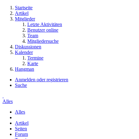
Startseite
Artikel
Mitglieder
Letzte Aktivitäten
Benutzer online
Team
Mitgliedersuche
Diskussionen
Kalender
Termine
Karte
Hangman
Anmelden oder registrieren
Suche
Alles
Alles
Artikel
Seiten
Forum