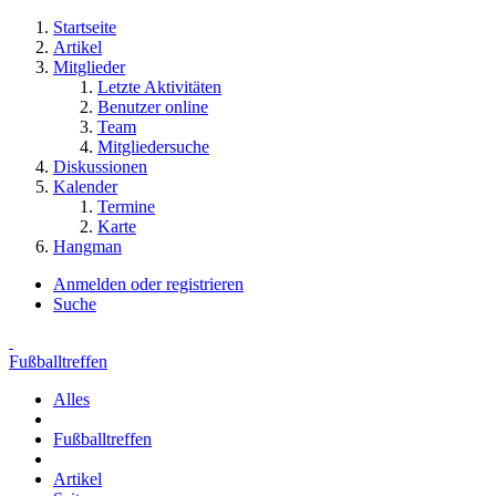
Startseite
Artikel
Mitglieder
Letzte Aktivitäten
Benutzer online
Team
Mitgliedersuche
Diskussionen
Kalender
Termine
Karte
Hangman
Anmelden oder registrieren
Suche
Fußballtreffen
Alles
Fußballtreffen
Artikel