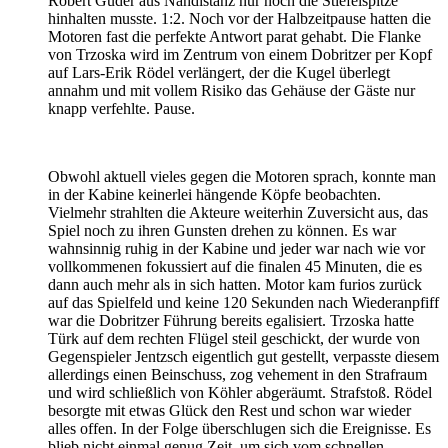
Robert Guder aus Nahdistanz nur noch die Stiefelspitze
hinhalten musste. 1:2. Noch vor der Halbzeitpause hatten die
Motoren fast die perfekte Antwort parat gehabt. Die Flanke
von Trzoska wird im Zentrum von einem Dobritzer per Kopf
auf Lars-Erik Rödel verlängert, der die Kugel überlegt
annahm und mit vollem Risiko das Gehäuse der Gäste nur
knapp verfehlte. Pause.
Obwohl aktuell vieles gegen die Motoren sprach, konnte man
in der Kabine keinerlei hängende Köpfe beobachten.
Vielmehr strahlten die Akteure weiterhin Zuversicht aus, das
Spiel noch zu ihren Gunsten drehen zu können. Es war
wahnsinnig ruhig in der Kabine und jeder war nach wie vor
vollkommenen fokussiert auf die finalen 45 Minuten, die es
dann auch mehr als in sich hatten. Motor kam furios zurück
auf das Spielfeld und keine 120 Sekunden nach Wiederanpfiff
war die Dobritzer Führung bereits egalisiert. Trzoska hatte
Türk auf dem rechten Flügel steil geschickt, der wurde von
Gegenspieler Jentzsch eigentlich gut gestellt, verpasste diesem
allerdings einen Beinschuss, zog vehement in den Strafraum
und wird schließlich von Köhler abgeräumt. Strafstoß. Rödel
besorgte mit etwas Glück den Rest und schon war wieder
alles offen. In der Folge überschlugen sich die Ereignisse. Es
blieb nicht einmal genug Zeit, um sich vom schnellen