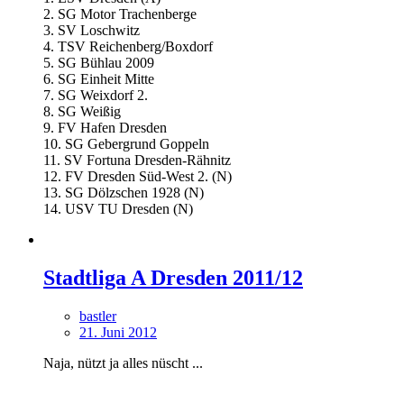
2. SG Motor Trachenberge
3. SV Loschwitz
4. TSV Reichenberg/Boxdorf
5. SG Bühlau 2009
6. SG Einheit Mitte
7. SG Weixdorf 2.
8. SG Weißig
9. FV Hafen Dresden
10. SG Gebergrund Goppeln
11. SV Fortuna Dresden-Rähnitz
12. FV Dresden Süd-West 2. (N)
13. SG Dölzschen 1928 (N)
14. USV TU Dresden (N)
Stadtliga A Dresden 2011/12
bastler
21. Juni 2012
Naja, nützt ja alles nüscht ...