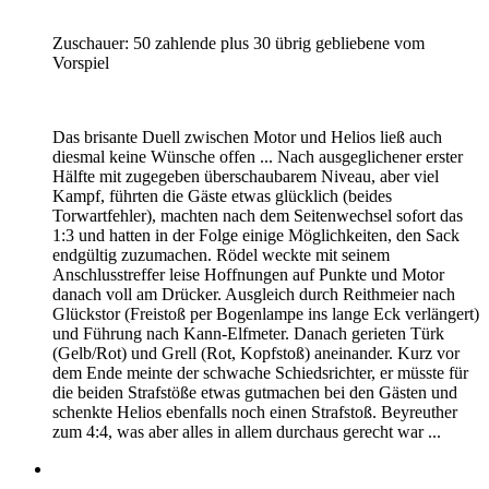
Zuschauer: 50 zahlende plus 30 übrig gebliebene vom
Vorspiel
Das brisante Duell zwischen Motor und Helios ließ auch
diesmal keine Wünsche offen ... Nach ausgeglichener erster
Hälfte mit zugegeben überschaubarem Niveau, aber viel
Kampf, führten die Gäste etwas glücklich (beides
Torwartfehler), machten nach dem Seitenwechsel sofort das
1:3 und hatten in der Folge einige Möglichkeiten, den Sack
endgültig zuzumachen. Rödel weckte mit seinem
Anschlusstreffer leise Hoffnungen auf Punkte und Motor
danach voll am Drücker. Ausgleich durch Reithmeier nach
Glückstor (Freistoß per Bogenlampe ins lange Eck verlängert)
und Führung nach Kann-Elfmeter. Danach gerieten Türk
(Gelb/Rot) und Grell (Rot, Kopfstoß) aneinander. Kurz vor
dem Ende meinte der schwache Schiedsrichter, er müsste für
die beiden Strafstöße etwas gutmachen bei den Gästen und
schenkte Helios ebenfalls noch einen Strafstoß. Beyreuther
zum 4:4, was aber alles in allem durchaus gerecht war ...