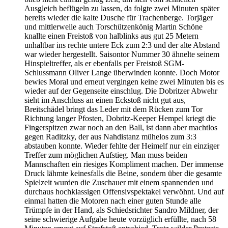
Ausgleich beflügeln zu lassen, da folgte zwei Minuten später
bereits wieder die kalte Dusche für Trachenberge. Torjäger
und mittlerweile auch Torschützenkönig Martin Schöne
knallte einen Freistoß von halblinks aus gut 25 Metern
unhaltbar ins rechte untere Eck zum 2:3 und der alte Abstand
war wieder hergestellt. Saisontor Nummer 30 ähnelte seinem
Hinspieltreffer, als er ebenfalls per Freistoß SGM-
Schlussmann Oliver Lange überwinden konnte. Doch Motor
bewies Moral und erneut vergingen keine zwei Minuten bis es
wieder auf der Gegenseite einschlug. Die Dobritzer Abwehr
sieht im Anschluss an einen Eckstoß nicht gut aus,
Breitschädel bringt das Leder mit dem Rücken zum Tor
Richtung langer Pfosten, Dobritz-Keeper Hempel kriegt die
Fingerspitzen zwar noch an den Ball, ist dann aber machtlos
gegen Raditzky, der aus Nahdistanz mühelos zum 3:3
abstauben konnte. Wieder fehlte der Heimelf nur ein einziger
Treffer zum möglichen Aufstieg. Man muss beiden
Mannschaften ein riesiges Kompliment machen. Der immense
Druck lähmte keinesfalls die Beine, sondern über die gesamte
Spielzeit wurden die Zuschauer mit einem spannenden und
durchaus hochklassigen Offensivspektakel verwöhnt. Und auf
einmal hatten die Motoren nach einer guten Stunde alle
Trümpfe in der Hand, als Schiedsrichter Sandro Mildner, der
seine schwierige Aufgabe heute vorzüglich erfüllte, nach 58