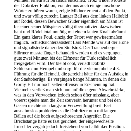
Minuten erneut auf Strafstoß entschied. Trotz wilder Proteste
der Dobritzer Fraktion, von der aus auch einige unschöne
Wörter zu hören waren, zeigte Mildner erneut auf den Punkt,
und zwar völlig zurecht. Langer Ball aus dem linken Halbfeld
auf Rödel, dessen Bewacher Guder eigentlich am Mann ist
bis einer seiner Mitspieler völlig übermotiviert dazwischen
haut und Rödel total unnötig mit einem lauten Knall abräumt.
Ein ganz klares Foul, einzig der Tatort war gewissermaßen
fraglich. Schiedsrichterassistent Lars Mende war auf der Höhe
und signalisierte daher den Strafstoß. Der Trachenberger
Stürmer musste länger behandelt werden und es vergingen
gute zwei Minuten bis der Elfmeter für Türk schließlich
freigegeben wird. Der bleibt cool, verlädt Dobritz-
Schlussmann Hempel und sorgt für die vielumjubelte 4:3-
Führung für die Heimelf, die gereicht hätte für den Aufstieg in
der Stadtoberliga. Es vergingen bange Minuten, in denen die
Gorny-Elf nur noch selten offensiv in Erscheinung trat.
Vielmehr verließ man sich nun auf die eigene Abwehrstärke,
was in den Vorwochen jedoch schon öfter misslang, aber
vorerst spielte man die Zeit souverän herunter und bei den
Gästen machte sich langsam Verzweiflung breit. Fast
ausnahmslos probierten es die Dobritzer nun mit langen
Bällen auf die hoch aufgeschossenen Angreifer. Die
Brechstange hätte es fast gerichtet, der eingewechselte
Irmschler vergab jedoch freistehend von halblinker Position.