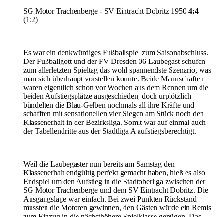
SG Motor Trachenberge - SV Eintracht Dobritz 1950
4:4
(1:2)
Es war ein denkwürdiges Fußballspiel zum Saisonabschluss.
Der Fußballgott und der FV Dresden 06 Laubegast schufen
zum allerletzten Spieltag das wohl spannendste Szenario, was
man sich überhaupt vorstellen konnte. Beide Mannschaften
waren eigentlich schon vor Wochen aus dem Rennen um die
beiden Aufstiegsplätze ausgeschieden, doch urplötzlich
bündelten die Blau-Gelben nochmals all ihre Kräfte und
schafften mit sensationellen vier Siegen am Stück noch den
Klassenerhalt in der Bezirksliga. Somit war auf einmal auch
der Tabellendritte aus der Stadtliga A aufstiegsberechtigt.
Weil die Laubegaster nun bereits am Samstag den
Klassenerhalt endgültig perfekt gemacht haben, hieß es also
Endspiel um den Aufstieg in die Stadtoberliga zwischen der
SG Motor Trachenberge und dem SV Eintracht Dobritz. Die
Ausgangslage war einfach. Bei zwei Punkten Rückstand
mussten die Motoren gewinnen, den Gästen würde ein Remis
zum Einzug in die nächsthöhere Spielklasse genügen. Das