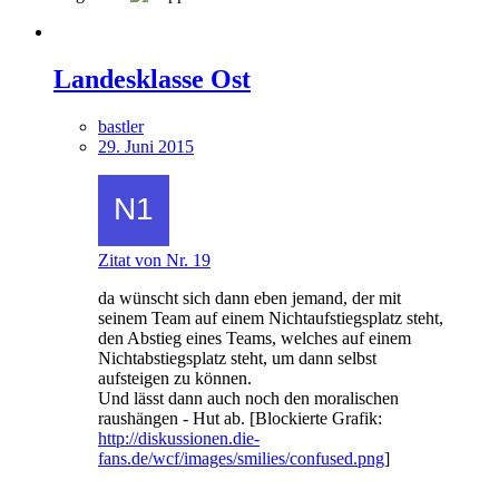
Landesklasse Ost
bastler
29. Juni 2015
Zitat von Nr. 19
da wünscht sich dann eben jemand, der mit
seinem Team auf einem Nichtaufstiegsplatz steht,
den Abstieg eines Teams, welches auf einem
Nichtabstiegsplatz steht, um dann selbst
aufsteigen zu können.
Und lässt dann auch noch den moralischen
raushängen - Hut ab. [Blockierte Grafik:
http://diskussionen.die-
fans.de/wcf/images/smilies/confused.png
]