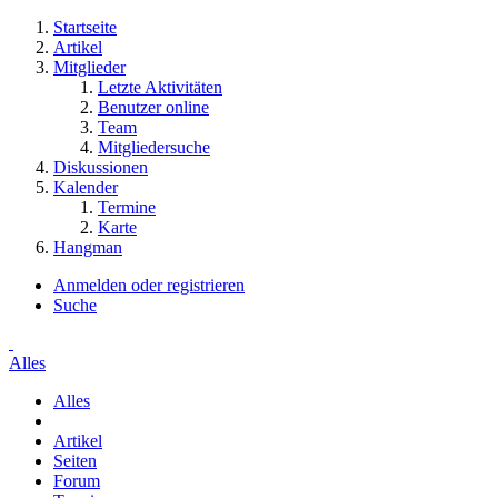
Startseite
Artikel
Mitglieder
Letzte Aktivitäten
Benutzer online
Team
Mitgliedersuche
Diskussionen
Kalender
Termine
Karte
Hangman
Anmelden oder registrieren
Suche
Alles
Alles
Artikel
Seiten
Forum