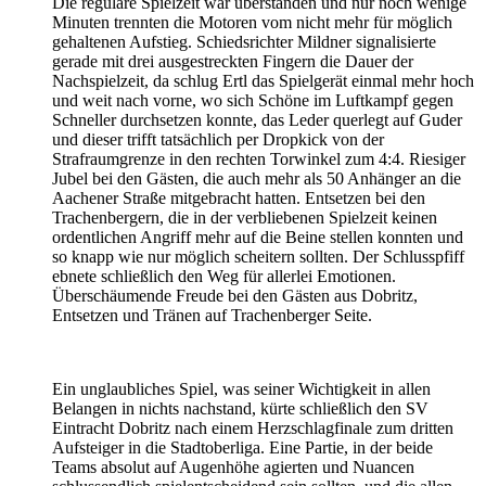
Die reguläre Spielzeit war überstanden und nur noch wenige
Minuten trennten die Motoren vom nicht mehr für möglich
gehaltenen Aufstieg. Schiedsrichter Mildner signalisierte
gerade mit drei ausgestreckten Fingern die Dauer der
Nachspielzeit, da schlug Ertl das Spielgerät einmal mehr hoch
und weit nach vorne, wo sich Schöne im Luftkampf gegen
Schneller durchsetzen konnte, das Leder querlegt auf Guder
und dieser trifft tatsächlich per Dropkick von der
Strafraumgrenze in den rechten Torwinkel zum 4:4. Riesiger
Jubel bei den Gästen, die auch mehr als 50 Anhänger an die
Aachener Straße mitgebracht hatten. Entsetzen bei den
Trachenbergern, die in der verbliebenen Spielzeit keinen
ordentlichen Angriff mehr auf die Beine stellen konnten und
so knapp wie nur möglich scheitern sollten. Der Schlusspfiff
ebnete schließlich den Weg für allerlei Emotionen.
Überschäumende Freude bei den Gästen aus Dobritz,
Entsetzen und Tränen auf Trachenberger Seite.
Ein unglaubliches Spiel, was seiner Wichtigkeit in allen
Belangen in nichts nachstand, kürte schließlich den SV
Eintracht Dobritz nach einem Herzschlagfinale zum dritten
Aufsteiger in die Stadtoberliga. Eine Partie, in der beide
Teams absolut auf Augenhöhe agierten und Nuancen