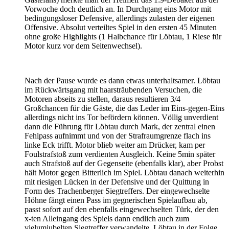
Vorwoche doch deutlich an. In Durchgang eins Motor mit
bedingungsloser Defensive, allerdings zulasten der eigenen
Offensive. Absolut verteiltes Spiel in den ersten 45 Minuten
ohne große Highlights (1 Halbchance für Löbtau, 1 Riese für
Motor kurz vor dem Seitenwechsel).
Nach der Pause wurde es dann etwas unterhaltsamer. Löbtau
im Rückwärtsgang mit haarsträubenden Versuchen, die
Motoren abseits zu stellen, daraus resultieren 3/4
Großchancen für die Gäste, die das Leder im Eins-gegen-Eins
allerdings nicht ins Tor befördern können. Völlig unverdient
dann die Führung für Löbtau durch Mark, der zentral einen
Fehlpass aufnimmt und von der Strafraumgrenze flach ins
linke Eck trifft. Motor blieb weiter am Drücker, kam per
Foulstrafstoß zum verdienten Ausgleich. Keine 5min später
auch Strafstoß auf der Gegenseite (ebenfalls klar), aber Probst
hält Motor gegen Bitterlich im Spiel. Löbtau danach weiterhin
mit riesigen Lücken in der Defensive und der Quittung in
Form des Trachenberger Siegtreffers. Der eingewechselte
Höhne fängt einen Pass im gegnerischen Spielaufbau ab,
passt sofort auf den ebenfalls eingewechselten Türk, der den
x-ten Alleingang des Spiels dann endlich auch zum
vielumjubelten Siegtreffer verwandelte. Löbtau in der Folge