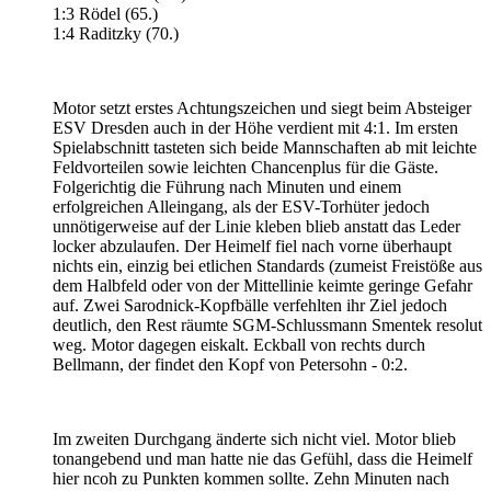
1:3 Rödel (65.)
1:4 Raditzky (70.)
Motor setzt erstes Achtungszeichen und siegt beim Absteiger
ESV Dresden auch in der Höhe verdient mit 4:1. Im ersten
Spielabschnitt tasteten sich beide Mannschaften ab mit leichte
Feldvorteilen sowie leichten Chancenplus für die Gäste.
Folgerichtig die Führung nach Minuten und einem
erfolgreichen Alleingang, als der ESV-Torhüter jedoch
unnötigerweise auf der Linie kleben blieb anstatt das Leder
locker abzulaufen. Der Heimelf fiel nach vorne überhaupt
nichts ein, einzig bei etlichen Standards (zumeist Freistöße aus
dem Halbfeld oder von der Mittellinie keimte geringe Gefahr
auf. Zwei Sarodnick-Kopfbälle verfehlten ihr Ziel jedoch
deutlich, den Rest räumte SGM-Schlussmann Smentek resolut
weg. Motor dagegen eiskalt. Eckball von rechts durch
Bellmann, der findet den Kopf von Petersohn - 0:2.
Im zweiten Durchgang änderte sich nicht viel. Motor blieb
tonangebend und man hatte nie das Gefühl, dass die Heimelf
hier ncoh zu Punkten kommen sollte. Zehn Minuten nach