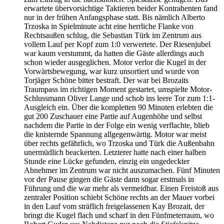
erwartete übervorsichtige Taktieren beider Kontrahenten fand
nur in der frühen Anfangsphase statt. Bis nämlich Alberto
Trzoska in Spielminute acht eine herrliche Flanke von
Rechtsaußen schlug, die Sebastian Türk im Zentrum aus
vollem Lauf per Kopf zum 1:0 verwertete. Der Riesenjubel
war kaum verstummt, da hatten die Gäste allerdings auch
schon wieder ausgeglichen. Motor verlor die Kugel in der
Vorwärtsbewegung, war kurz unsortiert und wurde von
Torjäger Schöne bitter bestraft. Der war bei Brozaits
Traumpass im richtigen Moment gestartet, umspielte Motor-
Schlussmann Oliver Lange und schob ins leere Tor zum 1:1-
Ausgleich ein. Über die kompletten 90 Minuten erlebten die
gut 200 Zuschauer eine Partie auf Augenhöhe und selbst
nachdem die Partie in der Folge ein wenig verflachte, blieb
die knisternde Spannung allgegenwärtig. Motor war meist
über rechts gefährlich, wo Trzoska und Türk die Außenbahn
unermüdlich beackerten. Letzterer hatte nach einer halben
Stunde eine Lücke gefunden, einzig ein ungedeckter
Abnehmer im Zentrum war nicht auszumachen. Fünf Minuten
vor der Pause gingen die Gäste dann sogar erstmals in
Führung und die war mehr als vermeidbar. Einen Freistoß aus
zentraler Position schiebt Schöne rechts an der Mauer vorbei
in den Lauf vom sträflich freigelassenen Kay Brozait, der
bringt die Kugel flach und scharf in den Fünfmeterraum, wo