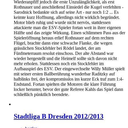
Wiederanpfiff jedoch die erste Unzulänglichkeit, als erst
Rothnauer und anschließend Einsiedel die Kugel verfehlten -
Sarodnick bedankte sich auf seine Art - nur noch 1:2 ... Es
keimte kurz Hoffnung, allerdings nicht wirklich begründet.
Motor blieb ruhig und wurde nicht nervös, stattdessen
attackierte man die ESV-Spieler fortan weit in ihrer eigenen
Hälfte und das zeigte Wirkung. Einen schlimmen Pass aus der
Spieleröffnung heraus erlief Rothnauer auf dem rechten
Flügel, brachte dann eine schwache Flanke, die wegen
grässlichen Stockfehler bei Rödel landet, der am
Fünfmeterraum resolut einschoss. Der alte Abstand war
wieder hergestellt und die Heimelf sollte sich davon nicht
mehr erholen. Stattdessen noch ein Stockfehler im
Aufbauspiel des ESV. Der eingewechselte Willy Müller spielt
mit seiner ersten Ballberührung wunderbar Raditzky auf
halblinks frei, der kompromisslos ins kurze Eck traf zum 1:4-
Endstand. Fortan spielten die Motoren die klare Führung
locker herunter, bevor der gute Referee Kahls das Spiel dann
schließlich pünktlich beendete.
Stadtliga B Dresden 2012/2013