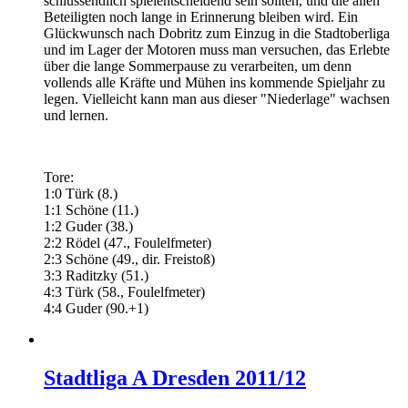
schlussendlich spielentscheidend sein sollten, und die allen
Beteiligten noch lange in Erinnerung bleiben wird. Ein
Glückwunsch nach Dobritz zum Einzug in die Stadtoberliga
und im Lager der Motoren muss man versuchen, das Erlebte
über die lange Sommerpause zu verarbeiten, um denn
vollends alle Kräfte und Mühen ins kommende Spieljahr zu
legen. Vielleicht kann man aus dieser "Niederlage" wachsen
und lernen.
Tore:
1:0 Türk (8.)
1:1 Schöne (11.)
1:2 Guder (38.)
2:2 Rödel (47., Foulelfmeter)
2:3 Schöne (49., dir. Freistoß)
3:3 Raditzky (51.)
4:3 Türk (58., Foulelfmeter)
4:4 Guder (90.+1)
Stadtliga A Dresden 2011/12