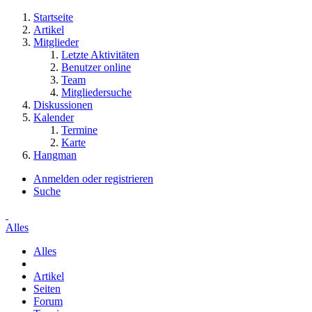
Startseite
Artikel
Mitglieder
Letzte Aktivitäten
Benutzer online
Team
Mitgliedersuche
Diskussionen
Kalender
Termine
Karte
Hangman
Anmelden oder registrieren
Suche
Alles
Alles
Artikel
Seiten
Forum