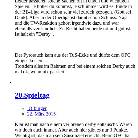
Leider passieren solche Sachen oft in engen und wichtigen
Spielen. Je höher du kommst, je schlimmer wird es. Finde in
der BB-Liga wird schon sehr viel zurück gezogen. (Gott sei
Dank). Aber in der Oberliga ist damit schon Schluss. Naja
und die TW-Reaktion gehört irgendwie dazu und war
ebenfalls verständlich. Zu Recht haben beide rot und gut ist.
Ist halt ein "Derby".
Der Pyrorauch kam aus der TuS-Ecke und dürfte dem OFC
einiges kosten .....
Trotsdem alles im Rahmen und bei einem solchen Derby auch
mal ok, wenn nix passiert.
20.Spieltag
-O-burger
22. März 2015
Klar ist man nach einem verlorenen derby enttäuscht. Waren
wir doch auch immer. Aber auch hier gibt es nur 3 Punkte.
Wichtig ist, das man sein Saisonziel erreicht. Beim OFC hat