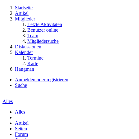
Startseite
Artikel
Mitglieder
Letzte Aktivitäten
Benutzer online
Team
Mitgliedersuche
Diskussionen
Kalender
Termine
Karte
Hangman
Anmelden oder registrieren
Suche
Alles
Alles
Artikel
Seiten
Forum