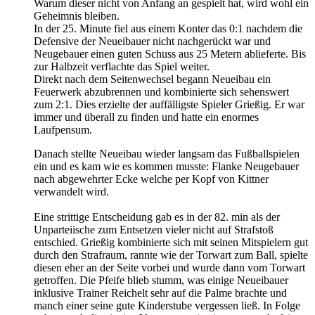
Warum dieser nicht von Anfang an gespielt hat, wird wohl ein
Geheimnis bleiben.
In der 25. Minute fiel aus einem Konter das 0:1 nachdem die
Defensive der Neueibauer nicht nachgerückt war und
Neugebauer einen guten Schuss aus 25 Metern ablieferte. Bis
zur Halbzeit verflachte das Spiel weiter.
Direkt nach dem Seitenwechsel begann Neueibau ein
Feuerwerk abzubrennen und kombinierte sich sehenswert
zum 2:1. Dies erzielte der auffälligste Spieler Grießig. Er war
immer und überall zu finden und hatte ein enormes
Laufpensum.
Danach stellte Neueibau wieder langsam das Fußballspielen
ein und es kam wie es kommen musste: Flanke Neugebauer
nach abgewehrter Ecke welche per Kopf von Kittner
verwandelt wird.
Eine strittige Entscheidung gab es in der 82. min als der
Unparteiische zum Entsetzen vieler nicht auf Strafstoß
entschied. Grießig kombinierte sich mit seinen Mitspielern gut
durch den Strafraum, rannte wie der Torwart zum Ball, spielte
diesen eher an der Seite vorbei und wurde dann vom Torwart
getroffen. Die Pfeife blieb stumm, was einige Neueibauer
inklusive Trainer Reichelt sehr auf die Palme brachte und
manch einer seine gute Kinderstube vergessen ließ. In Folge