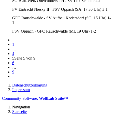
SG Blau-Weiß Obercunnersdorf - SV Lok Schleife 2-1
FV Eintracht Niesky II - FSV Oppach (SA, 17:30 Uhr) 3-1
GFC Rauschwalde - SV Aufbau Kodersdorf (SO, 15 Uhr) 1-
1
FSV Oppach - GFC Rauschwalde (MI, 19 Uhr) 1-2
1
…
4
5
Seite 5 von 9
6
…
9
Datenschutzerklärung
Impressum
Community-Software:
WoltLab Suite™
Navigation
Startseite