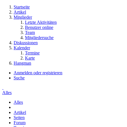
Startseite
Artikel
Mitglieder
Letzte Aktivitäten
Benutzer online
Team
Mitgliedersuche
Diskussionen
Kalender
Termine
Karte
Hangman
Anmelden oder registrieren
Suche
Alles
Alles
Artikel
Seiten
Forum