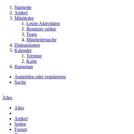
Startseite
Artikel
Mitglieder
Letzte Aktivitäten
Benutzer online
Team
Mitgliedersuche
Diskussionen
Kalender
Termine
Karte
Hangman
Anmelden oder registrieren
Suche
Alles
Alles
Artikel
Seiten
Forum