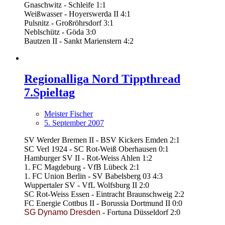
Gnaschwitz - Schleife 1:1
Weißwasser - Hoyerswerda II 4:1
Pulsnitz - Großröhrsdorf 3:1
Neblschütz - Göda 3:0
Bautzen II - Sankt Marienstern 4:2
Regionalliga Nord Tippthread
7.Spieltag
Meister Fischer
5. September 2007
SV Werder Bremen II - BSV Kickers Emden 2:1
SC Verl 1924 - SC Rot-Weiß Oberhausen 0:1
Hamburger SV II - Rot-Weiss Ahlen 1:2
1. FC Magdeburg - VfB Lübeck 2:1
1. FC Union Berlin - SV Babelsberg 03 4:3
Wuppertaler SV - VfL Wolfsburg II 2:0
SC Rot-Weiss Essen - Eintracht Braunschweig 2:2
FC Energie Cottbus II - Borussia Dortmund II 0:0
S
G
D
y
n
a
m
o
D
r
e
s
d
e
n
- Fortuna Düsseldorf 2:0