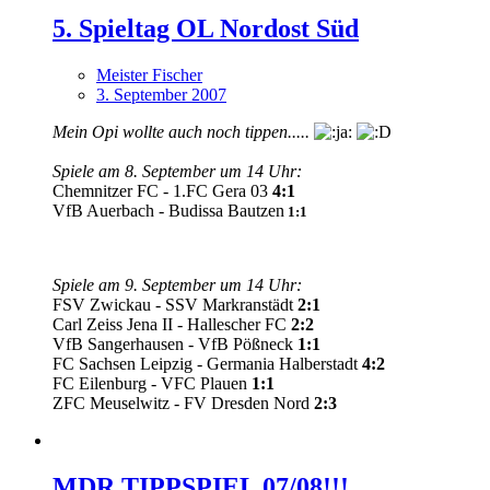
5. Spieltag OL Nordost Süd
Meister Fischer
3. September 2007
Mein Opi wollte auch noch tippen.....
Spiele am 8. September um 14 Uhr:
Chemnitzer FC - 1.FC Gera 03
4:1
VfB Auerbach - Budissa Bautzen
1:1
Spiele am 9. September um 14 Uhr:
FSV Zwickau - SSV Markranstädt
2:1
Carl Zeiss Jena II - Hallescher FC
2:2
VfB Sangerhausen - VfB Pößneck
1:1
FC Sachsen Leipzig - Germania Halberstadt
4:2
FC Eilenburg - VFC Plauen
1:1
ZFC Meuselwitz - FV Dresden Nord
2:3
MDR TIPPSPIEL 07/08!!!