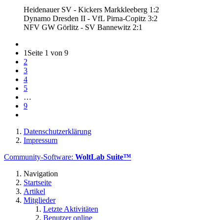
Heidenauer SV - Kickers Markkleeberg 1:2
Dynamo Dresden II - VfL Pirna-Copitz 3:2
NFV GW Görlitz - SV Bannewitz 2:1
1
Seite 1 von 9
2
3
4
5
…
9
Datenschutzerklärung
Impressum
Community-Software:
WoltLab Suite™
Navigation
Startseite
Artikel
Mitglieder
Letzte Aktivitäten
Benutzer online