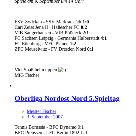
Spiele am 9. September um 14 Uhr:
FSV Zwickau - SSV Markranstädt
1:0
Carl Zeiss Jena II - Hallescher FC
0:2
VfB Sangerhausen - VfB Pößneck
2:1
FC Sachsen Leipzig - Germania Halberstadt
4:1
FC Eilenburg - VFC Plauen
1:2
ZFC Meuselwitz - FV Dresden Nord
0:1
Viel Spaß beim tippen
MfG Fischer
Oberliga Nordost Nord 5.Spieltag
Meister Fischer
3. September 2007
Tennis Borussia - BFC Dynamo 0:1
BFC Preussen - LFC Berlin 1892 1: 1