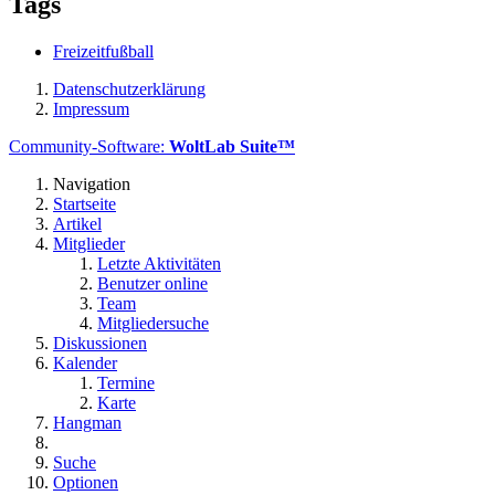
Tags
Freizeitfußball
Datenschutzerklärung
Impressum
Community-Software:
WoltLab Suite™
Navigation
Startseite
Artikel
Mitglieder
Letzte Aktivitäten
Benutzer online
Team
Mitgliedersuche
Diskussionen
Kalender
Termine
Karte
Hangman
Suche
Optionen