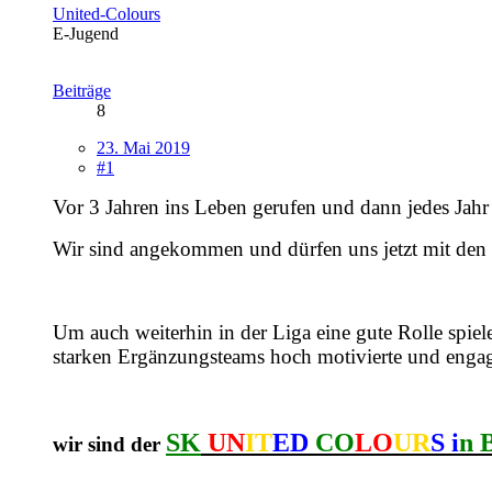
United-Colours
E-Jugend
Beiträge
8
23. Mai 2019
#1
Vor 3 Jahren ins Leben gerufen und dann jedes Jahr au
Wir sind angekommen und dürfen uns jetzt mit den b
Um auch weiterhin in der Liga eine gute Rolle spie
starken Ergänzungsteams hoch motivierte und engagi
SK
UN
IT
ED
CO
LO
UR
S i
n 
wir sind der