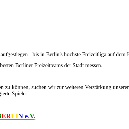
fgestiegen - bis in Berlin's höchste Freizeitliga auf dem Kl
esten Berliner Freizeitteams der Stadt messen.
len zu können, suchen wir zur weiteren Verstärkung unser
erte Spieler!
B
ER
LI
N e
.V
.