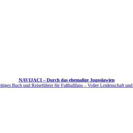
NAVIJACI – Durch das ehemalige Jugoslawien
itiges Buch und Reiseführer für Fußballfans – Voller Leidenschaft und