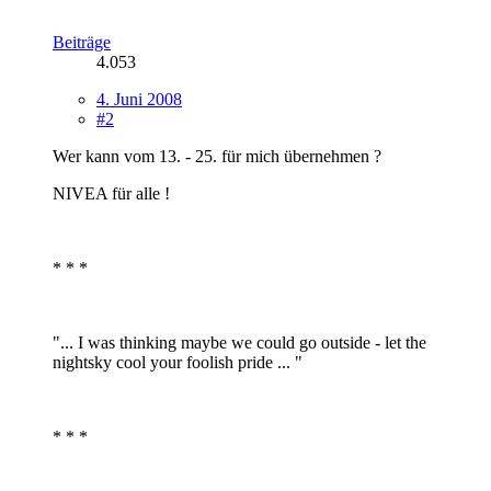
Beiträge
4.053
4. Juni 2008
#2
Wer kann vom 13. - 25. für mich übernehmen ?
NIVEA für alle !
* * *
"... I was thinking maybe we could go outside - let the
nightsky cool your foolish pride ... "
* * *