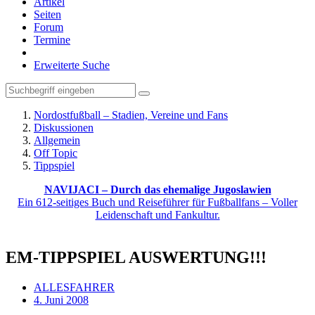
Artikel
Seiten
Forum
Termine
Erweiterte Suche
Nordostfußball – Stadien, Vereine und Fans
Diskussionen
Allgemein
Off Topic
Tippspiel
NAVIJACI – Durch das ehemalige Jugoslawien
Ein 612-seitiges Buch und Reiseführer für Fußballfans – Voller
Leidenschaft und Fankultur.
EM-TIPPSPIEL AUSWERTUNG!!!
ALLESFAHRER
4. Juni 2008