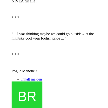
NIVEA für alle !
* * *
"... I was thinking maybe we could go outside - let the
nightsky cool your foolish pride ... "
* * *
Pogue Mahone !
Inhalt melden