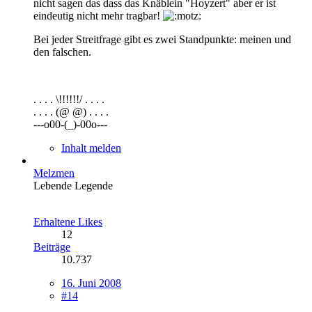
nicht sagen das dass das Knäblein "Hoyzert" aber er ist
eindeutig nicht mehr tragbar!
Bei jeder Streitfrage gibt es zwei Standpunkte: meinen und
den falschen.
. . . . \!!!!!!/ . . . .
. . . . (@ @) . . . .
---o00-(_)-00o---
Inhalt melden
Melzmen
Lebende Legende
Erhaltene Likes
12
Beiträge
10.737
16. Juni 2008
#14