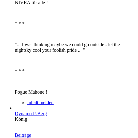
NIVEA für alle !
* * *
"... I was thinking maybe we could go outside - let the
nightsky cool your foolish pride ... "
* * *
Pogue Mahone !
Inhalt melden
Dynamo P-Berg
König
Beiträge