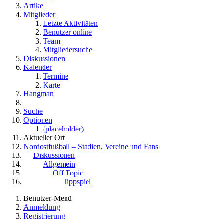
Artikel
Mitglieder
Letzte Aktivitäten
Benutzer online
Team
Mitgliedersuche
Diskussionen
Kalender
Termine
Karte
Hangman
Suche
Optionen
(placeholder)
Aktueller Ort
Nordostfußball – Stadien, Vereine und Fans
Diskussionen
Allgemein
Off Topic
Tippspiel
Benutzer-Menü
Anmeldung
Registrierung