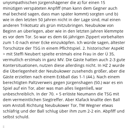
unysmpathischen Jürgenshägener die a) für einen 15
minütigen verspäteten Anpfiff (man kann dem Gegner auch
mal becheid sagen, dass man später kommt) sorgten und b)
wie in den letzten 50 Jahren nicht in der Lage sind, mal einen
anderen Trikotsatz als grün mitzubringen. Neubukow von
Beginn an überlegen, aber wie in den letzten Jahren klemmpte
es vor dem Tor. So war es dem 66 jährigen Zippert vorbehalten
zum 1-0 nach einer Ecke einzuköpfen. Ich würde sagen, ältester
Torschütze der TSG in einem Pflichtspiel. 2. historischer Aspekt
> mit Steffi Neubert spielte erstmals eine Frau in der Ü 35,
vermutlich erstmals in ganz MV. Die Gäste hatten auch 2-3 gute
Kontersituationen, nutzen diese allerdings nicht. In HZ 2 wurde
die Überlegenheit der Neubukower zusehends größer, aber die
Gäste erzielten nach einem Eckball das 1-1 (44.). Nach einem
berechtigten Paltzverweis gegen Jürgenshagen (50.) war es ein
Spiel auf ein Tor, aber was man alles liegenließ, war
unbeschreiblich. In der 70. + 5 erlöste Neumann die TSG mit
dem vermeintlichen Siegtreffer. Aber Klafack knallte den Ball
vom Anstoß Richtung Neubukower Tor, TW Wegner etwas
schläfrig und der Ball schlug über ihm zum 2-2 ein. Abpfiff und
selbst schuld.