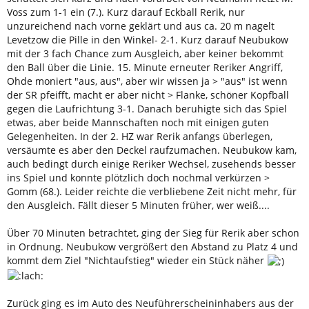
Voss zum 1-1 ein (7.). Kurz darauf Eckball Rerik, nur
unzureichend nach vorne geklärt und aus ca. 20 m nagelt
Levetzow die Pille in den Winkel- 2-1. Kurz darauf Neubukow
mit der 3 fach Chance zum Ausgleich, aber keiner bekommt
den Ball über die Linie. 15. Minute erneuter Reriker Angriff,
Ohde moniert "aus, aus", aber wir wissen ja > "aus" ist wenn
der SR pfeifft, macht er aber nicht > Flanke, schöner Kopfball
gegen die Laufrichtung 3-1. Danach beruhigte sich das Spiel
etwas, aber beide Mannschaften noch mit einigen guten
Gelegenheiten. In der 2. HZ war Rerik anfangs überlegen,
versäumte es aber den Deckel raufzumachen. Neubukow kam,
auch bedingt durch einige Reriker Wechsel, zusehends besser
ins Spiel und konnte plötzlich doch nochmal verkürzen >
Gomm (68.). Leider reichte die verbliebene Zeit nicht mehr, für
den Ausgleich. Fällt dieser 5 Minuten früher, wer weiß....
Über 70 Minuten betrachtet, ging der Sieg für Rerik aber schon
in Ordnung. Neubukow vergrößert den Abstand zu Platz 4 und
kommt dem Ziel "Nichtaufstieg" wieder ein Stück näher
Zurück ging es im Auto des Neuführerscheininhabers aus der