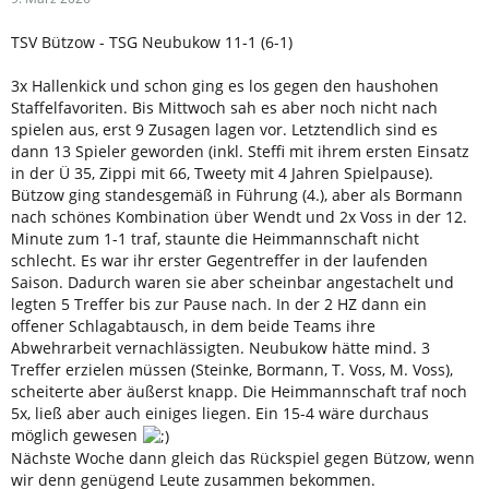
TSV Bützow - TSG Neubukow 11-1 (6-1)
3x Hallenkick und schon ging es los gegen den haushohen
Staffelfavoriten. Bis Mittwoch sah es aber noch nicht nach
spielen aus, erst 9 Zusagen lagen vor. Letztendlich sind es
dann 13 Spieler geworden (inkl. Steffi mit ihrem ersten Einsatz
in der Ü 35, Zippi mit 66, Tweety mit 4 Jahren Spielpause).
Bützow ging standesgemäß in Führung (4.), aber als Bormann
nach schönes Kombination über Wendt und 2x Voss in der 12.
Minute zum 1-1 traf, staunte die Heimmannschaft nicht
schlecht. Es war ihr erster Gegentreffer in der laufenden
Saison. Dadurch waren sie aber scheinbar angestachelt und
legten 5 Treffer bis zur Pause nach. In der 2 HZ dann ein
offener Schlagabtausch, in dem beide Teams ihre
Abwehrarbeit vernachlässigten. Neubukow hätte mind. 3
Treffer erzielen müssen (Steinke, Bormann, T. Voss, M. Voss),
scheiterte aber äußerst knapp. Die Heimmannschaft traf noch
5x, ließ aber auch einiges liegen. Ein 15-4 wäre durchaus
möglich gewesen
Nächste Woche dann gleich das Rückspiel gegen Bützow, wenn
wir denn genügend Leute zusammen bekommen.