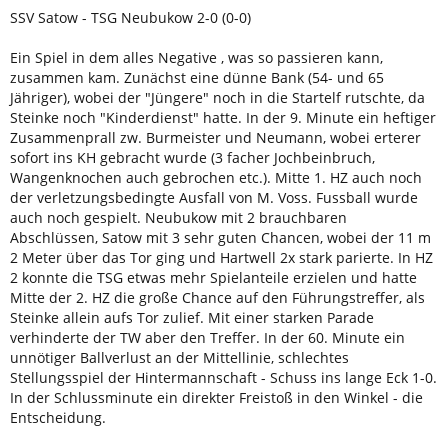
SSV Satow - TSG Neubukow 2-0 (0-0)
Ein Spiel in dem alles Negative , was so passieren kann,
zusammen kam. Zunächst eine dünne Bank (54- und 65
Jähriger), wobei der "Jüngere" noch in die Startelf rutschte, da
Steinke noch "Kinderdienst" hatte. In der 9. Minute ein heftiger
Zusammenprall zw. Burmeister und Neumann, wobei erterer
sofort ins KH gebracht wurde (3 facher Jochbeinbruch,
Wangenknochen auch gebrochen etc.). Mitte 1. HZ auch noch
der verletzungsbedingte Ausfall von M. Voss. Fussball wurde
auch noch gespielt. Neubukow mit 2 brauchbaren
Abschlüssen, Satow mit 3 sehr guten Chancen, wobei der 11 m
2 Meter über das Tor ging und Hartwell 2x stark parierte. In HZ
2 konnte die TSG etwas mehr Spielanteile erzielen und hatte
Mitte der 2. HZ die große Chance auf den Führungstreffer, als
Steinke allein aufs Tor zulief. Mit einer starken Parade
verhinderte der TW aber den Treffer. In der 60. Minute ein
unnötiger B
allverlust an der Mittellinie, schlechtes
Stellungsspiel der Hintermannschaft - Schuss ins lange Eck 1-0.
In der Schlussminute ein direkter Freistoß in den Winkel - die
Entscheidung.