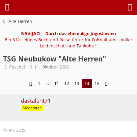
Alte Herren
NAVIJACI – Durch das ehemalige Jugoslawien
Ein 612-seitiges Buch und Reiseführer für Fußballfans – Voller
Leidenschaft und Fankultur.
TSG Neubukow "Alte Herren"
Puschel
11. Oktober 2006
1
…
11
12
13
14
15
dastalent71
Moderator
19. Mai 2025