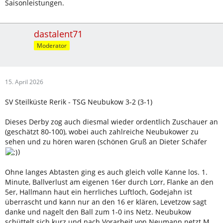
Saisonleistungen.
dastalent71
Moderator
15. April 2026
SV Steilküste Rerik - TSG Neubukow 3-2 (3-1)
Dieses Derby zog auch diesmal wieder ordentlich Zuschauer an
(geschätzt 80-100), wobei auch zahlreiche Neubukower zu
sehen und zu hören waren (schönen Gruß an Dieter Schäfer
)
Ohne langes Abtasten ging es auch gleich volle Kanne los. 1.
Minute, Ballverlust am eigenen 16er durch Lorr, Flanke an den
5er, Hallmann haut ein herrliches Luftloch, Godejahn ist
überrascht und kann nur an den 16 er klären, Levetzow sagt
danke und nagelt den Ball zum 1-0 ins Netz. Neubukow
schüttelt sich kurz und nach Vorarbeit von Neumann netzt M.