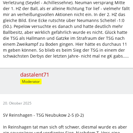
Verletzung (Seydel - Achillessehne). Neuman versprang Mitte
der 1. HZ der Ball, als er alleine Richtung Tor lief - vielmehr fällt
mir an verheißungsvollen Aktionen nicht ein. In der 2. HZ das
gleiche Bild. Eine Ecke rutschte über Neumanns Scheitel -1:0
(50.). Pepelow versuchte es danach und hatte deutlich mehr
Ballbesitz, aber wirklich gefährlich wurde es nicht. Glück hatte
die TSG als Hallmann und Gatzke im Strafraum der TSG nach
einem Zweikampf zu Boden gingen. Hier hätte es durchaus 11
m geben können. So blieb es beim Sieg der TSG in einem der
schwächsten Derbys der letzten Jahre- nicht mal ne gK gabs.....
dastalent71
Moderator
20. Oktober 2025
SV Reinshagen - TSG Neubukow 2-5 (0-2)
In Reinshagen tat man sich oft schwer, diesmal wurde es aber
ein souveräner und verdienter Sieg. Nachdem T. Voss eine