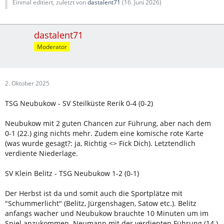
Einmal editiert, zuletzt von
dastalent71
(
16. Juni 2026
)
dastalent71
Moderator
2. Oktober 2025
TSG Neubukow - SV Steilküste Rerik 0-4 (0-2)
Neubukow mit 2 guten Chancen zur Führung, aber nach dem
0-1 (22.) ging nichts mehr. Zudem eine komische rote Karte
(was wurde gesagt?: ja, Richtig <> Fick Dich). Letztendlich
verdiente Niederlage.
SV Klein Belitz - TSG Neubukow 1-2 (0-1)
Der Herbst ist da und somit auch die Sportplätze mit
"Schummerlicht" (Belitz, Jürgenshagen, Satow etc.). Belitz
anfangs wacher und Neubukow brauchte 10 Minuten um im
Spiel anzukommen. Neumann mit der verdienten Führung (14.)