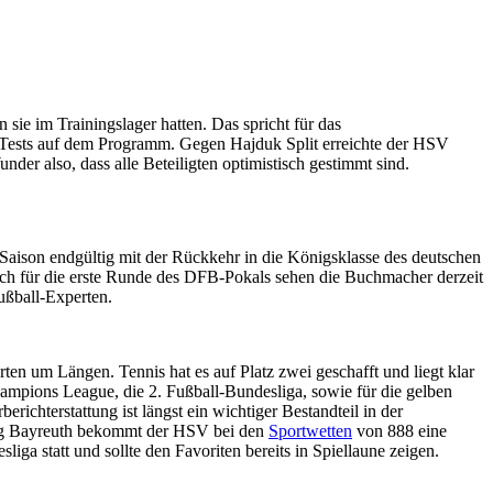
ie im Trainingslager hatten. Das spricht für das
ei Tests auf dem Programm. Gegen Hajduk Split erreichte der HSV
der also, dass alle Beteiligten optimistisch gestimmt sind.
r Saison endgültig mit der Rückkehr in die Königsklasse des deutschen
uch für die erste Runde des DFB-Pokals sehen die Buchmacher derzeit
ußball-Experten.
ten um Längen. Tennis hat es auf Platz zwei geschafft und liegt klar
mpions League, die 2. Fußball-Bundesliga, sowie für die gelben
ichterstattung ist längst ein wichtiger Bestandteil in der
gung Bayreuth bekommt der HSV bei den
Sportwetten
von 888 eine
ga statt und sollte den Favoriten bereits in Spiellaune zeigen.