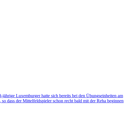
29-jährige Luxemburger hatte sich bereits bei den Übungseinheiten am
o dass der Mittelfeldspieler schon recht bald mit der Reha beginnen