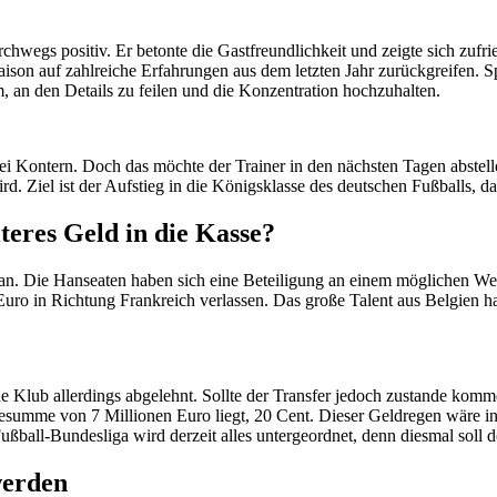
hwegs positiv. Er betonte die Gastfreundlichkeit und zeigte sich zufri
son auf zahlreiche Erfahrungen aus dem letzten Jahr zurückgreifen. Sp
um, an den Details zu feilen und die Konzentration hochzuhalten.
bei Kontern. Doch das möchte der Trainer in den nächsten Tagen abstell
rd. Ziel ist der Aufstieg in die Königsklasse des deutschen Fußballs, das
eres Geld in die Kasse?
n an. Die Hanseaten haben sich eine Beteiligung an einem möglichen W
uro in Richtung Frankreich verlassen. Das große Talent aus Belgien ha
e Klub allerdings abgelehnt. Sollte der Transfer jedoch zustande komm
summe von 7 Millionen Euro liegt, 20 Cent. Dieser Geldregen wäre in
ßball-Bundesliga wird derzeit alles untergeordnet, denn diesmal soll de
werden