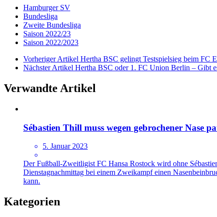
Hamburger SV
Bundesliga
Zweite Bundesliga
Saison 2022/23
Saison 2022/2023
Vorheriger Artikel
Hertha BSC gelingt Testspielsieg beim FC E
Nächster Artikel
Hertha BSC oder 1. FC Union Berlin – Gibt e
Verwandte Artikel
Sébastien Thill muss wegen gebrochener Nase pa
5. Januar 2023
Der Fußball-Zweitligist FC Hansa Rostock wird ohne Sébastien 
Dienstagnachmittag bei einem Zweikampf einen Nasenbeinbruch z
kann.
Kategorien