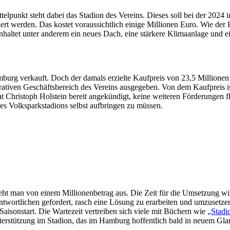
lpunkt steht dabei das Stadion des Vereins. Dieses soll bei der 2024 
rt werden. Das kostet voraussichtlich einige Millionen Euro. Wie der H
haltet unter anderem ein neues Dach, eine stärkere Klimaanlage und ein 
burg verkauft. Doch der damals erzielte Kaufpreis von 23,5 Millionen
iven Geschäftsbereich des Vereins ausgegeben. Von dem Kaufpreis ist 
at Christoph Holstein bereit angekündigt, keine weiteren Förderungen fl
es Volksparkstadions selbst aufbringen zu müssen.
ht man von einem Millionenbetrag aus. Die Zeit für die Umsetzung wird
antwortlichen gefordert, rasch eine Lösung zu erarbeiten und umzusetz
aisonstart. Die Wartezeit vertreiben sich viele mit Büchern wie
„Stadi
nterstützung im Stadion, das im Hamburg hoffentlich bald in neuem Glan