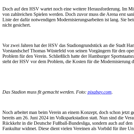
Doch auf den HSV wartet noch eine weitere Herausforderung. Im Mitte
von zahlreichen Spielen werden. Doch zuvor muss die Arena erst sanie
Liste der dafür notwendigen Modernisierungsarbeiten ist lang. Sie bein
nicht gesichert.
Vor zwei Jahren hat der HSV das Stadiongrundstück an die Stadt Ham
Vorstandschef Thomas Wüstefeld von seinen Vorgängern für den operat
Problem für den Verein. Schließlich hatte der Hamburger Sportstaatsr
steht der HSV vor dem Problem, die Kosten für die Modernisierung d
Das Stadion muss fit gemacht werden. Foto:
pixabay.com
.
Noch arbeitet man beim Verein an einem Konzept, doch schon jetzt ge
bereits am 26. Juni 2024 im Volksparkstadion statt. Nun sind die Ver
Rückkehr in die Deutsche Fußball-Bundesliga, sondern auch auf den S
Fankultur widmet. Diese dient vielen Vereinen als Vorbild für ihre U