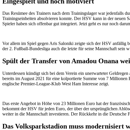
Eingespielt und hoch motiviert
Das Resümee des Trainers nach dem Trainingslager war jedenfalls durc
Trainingseinheiten absolvieren konnte. Der HSV kann in der neuen Sai
Spieler haben sich offenbar gut integriert. Jetzt geht es nur noch dar
Vor allem im Spiel gegen Aris Saloniki zeigte sich der HSV anfällig 
der 2. Fußball-Bundesliga auch die letzte für seine Mannschaft sein wi
Spült der Transfer von Amadou Onana weit
Unterdessen kündigt sich bei dem Verein ein unerwarteter Geldrege
bereits im August 2021 für eine kolportierte Summe von 7 Millionen E
englische Premier-League-Klub West Ham Interesse zeigt.
Das erste Angebot in Höhe von 23 Millionen Euro hat der französisch
bekommt der HSV für jeden Euro, der über der ursprünglichen Ablöse
weiter in die Mannschaft investieren. Der Rückkehr in die Deutsche Fu
Das Volksparkstadion muss modernisiert 