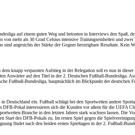
desliga auf einem guten Weg und betonten in Interviews den Spaß, den s
ren von mehr als 30 Grad Celsius intensive Trainingseinheiten und zw
as sind angesichts der Stärke der Gegner herzeigbare Resultate. Kein Wun
h dem knapp verpassten Aufstieg in der Relegation soll es nun in diese
sten Anwärter auf den Titel in der 2. Deutschen Fußball-Bundesliga. A
sche Fußball-Bundesliga, hauptsächlich im Blickpunkt der deutschen F
in Deutschland ein. Fußball schlägt bei den Sportwetten andere Sportar
DFB-Pokal interessieren sich die Kunden vor allem für die UEFA Cha
rtwetten-Branche in den letzten Jahren stark wachsen lassen. Die Vorber
den Start des DFB-Pokals zu. Im ersten Spiel gegen die Spielvereini
ung findet nach den beiden ersten Spieltagen in der 2. Fußball-Bundesli