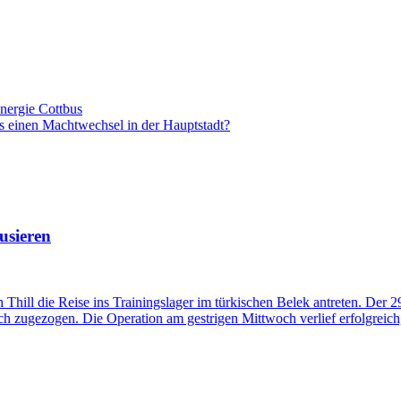
nergie Cottbus
s einen Machtwechsel in der Hauptstadt?
usieren
Thill die Reise ins Trainingslager im türkischen Belek antreten. Der 
ugezogen. Die Operation am gestrigen Mittwoch verlief erfolgreich, s