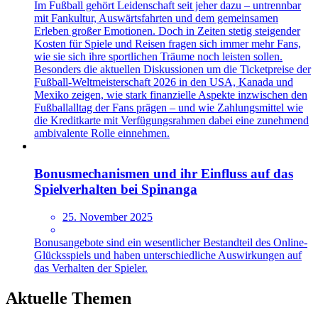
Im Fußball gehört Leidenschaft seit jeher dazu – untrennbar
mit Fankultur, Auswärtsfahrten und dem gemeinsamen
Erleben großer Emotionen. Doch in Zeiten stetig steigender
Kosten für Spiele und Reisen fragen sich immer mehr Fans,
wie sie sich ihre sportlichen Träume noch leisten sollen.
Besonders die aktuellen Diskussionen um die Ticketpreise der
Fußball-Weltmeisterschaft 2026 in den USA, Kanada und
Mexiko zeigen, wie stark finanzielle Aspekte inzwischen den
Fußballalltag der Fans prägen – und wie Zahlungsmittel wie
die Kreditkarte mit Verfügungsrahmen dabei eine zunehmend
ambivalente Rolle einnehmen.
Bonusmechanismen und ihr Einfluss auf das
Spielverhalten bei Spinanga
25. November 2025
Bonusangebote sind ein wesentlicher Bestandteil des Online-
Glücksspiels und haben unterschiedliche Auswirkungen auf
das Verhalten der Spieler.
Aktuelle Themen