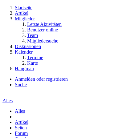
Startseite
Artikel
Mitglieder
Letzte Aktivitäten
Benutzer online
Team
Mitgliedersuche
Diskussionen
Kalender
Termine
Karte
Hangman
Anmelden oder registrieren
Suche
Alles
Alles
Artikel
Seiten
Forum