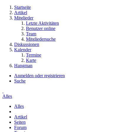
Startseite
Artikel
Mitglieder
Letzte Aktivitäten
Benutzer online
Team
Mitgliedersuche
Diskussionen
Kalender
Termine
Karte
Hangman
Anmelden oder registrieren
Suche
Alles
Alles
Artikel
Seiten
Forum