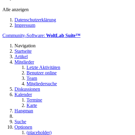
Alle anzeigen
Datenschutzerklärung
Impressum
Community-Software:
WoltLab Suite™
Navigation
Startseite
Artikel
Mitglieder
Letzte Aktivitäten
Benutzer online
Team
Mitgliedersuche
Diskussionen
Kalender
Termine
Karte
Hangman
Suche
Optionen
(placeholder)