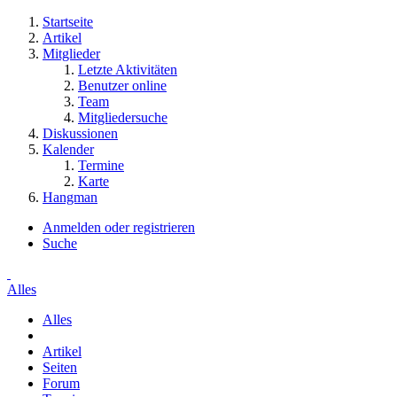
Startseite
Artikel
Mitglieder
Letzte Aktivitäten
Benutzer online
Team
Mitgliedersuche
Diskussionen
Kalender
Termine
Karte
Hangman
Anmelden oder registrieren
Suche
Alles
Alles
Artikel
Seiten
Forum