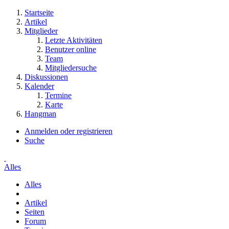
Startseite
Artikel
Mitglieder
Letzte Aktivitäten
Benutzer online
Team
Mitgliedersuche
Diskussionen
Kalender
Termine
Karte
Hangman
Anmelden oder registrieren
Suche
Alles
Alles
Artikel
Seiten
Forum